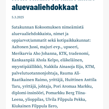
aluevaaliehdokkaat
5.3.2025
Satakunnan Kokoomuksen nimeämistä
aluevaaliehdokkaista, nimet ja
oppiarvot/ammatit sekä kotipaikkakunnat:
Aaltonen Jussi, majuri evp., upseeri,
Merikarvia Aho Johanna, KTK, tradenomi,
Kankaanpää Ahola Kelpo, eläkeläinen,
myyntipäällikkö, Nakkila Ainasoja Eija, KTM,
palvelutuotannonjohtaja, Rauma Ali-
Raatikainen Raimo, yrittäjä, Huittinen Anttila
Taru, yrittäjä, johtaja, Pori Aromaa Markku,
diplomi-insinööri, Pomarkku Berg Tiina-
Leena, ylioppilas, Ulvila Filppula Pekka,
Kiukainen Filppula Eero,