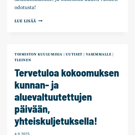
odotusta!
SATAKUNNAN
LUE LISÄÄ
KOKOOMUS
TOIVOTTAA
ILOISTA
JOULUA
JA
TOIMISTON KUULUMISIA
|
UUTISET
|
VASEMMALLE
|
OIKEIN
YLEINEN
HYVÄÄ
Tervetuloa kokoomuksen
JOULUN
AIKAA!
kunnan- ja
aluevaltuutettujen
päivään,
yhteiskuljetuksella!
4.9.2025