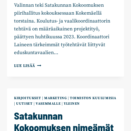
Valinnan teki Satakunnan Kokoomuksen
piirihallitus kokouksessaan Kokemäellä
torstaina. Koulutus- ja vaalikoordinaattorin
tehtävä on määräaikainen projektityö,
päättyen huhtikuussa 2023. Koordinaattori
Laineen tärkeimmät työtehtävät liittyvät
eduskuntavaalien…
SATAKUNNAN
LUE LISÄÄ
KOKOOMUKSEN
KOULUTUS-
JA
VAALIKOORDINAATTORIKSI
JYRKI
KIRJOITUKSET
|
MARKETING
|
TOIMISTON KUULUMISIA
LAINE
|
UUTISET
|
VASEMMALLE
|
YLEINEN
Satakunnan
Kokoomuksen nimeämät