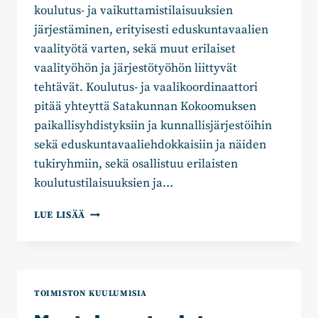
koulutus- ja vaikuttamistilaisuuksien
järjestäminen, erityisesti eduskuntavaalien
vaalityötä varten, sekä muut erilaiset
vaalityöhön ja järjestötyöhön liittyvät
tehtävät. Koulutus- ja vaalikoordinaattori
pitää yhteyttä Satakunnan Kokoomuksen
paikallisyhdistyksiin ja kunnallisjärjestöihin
sekä eduskuntavaaliehdokkaisiin ja näiden
tukiryhmiin, sekä osallistuu erilaisten
koulutustilaisuuksien ja…
KOULUTUS-
LUE LISÄÄ
JA
VAALIKOORDINAATTORIKSI
SATAKUNNAN
KOKOOMUKSELLE?
TOIMISTON KUULUMISIA