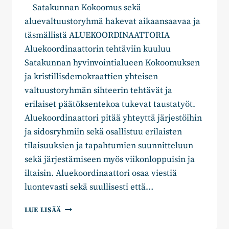
Satakunnan Kokoomus sekä
aluevaltuustoryhmä hakevat aikaansaavaa ja
täsmällistä ALUEKOORDINAATTORIA
Aluekoordinaattorin tehtäviin kuuluu
Satakunnan hyvinvointialueen Kokoomuksen
ja kristillisdemokraattien yhteisen
valtuustoryhmän sihteerin tehtävät ja
erilaiset päätöksentekoa tukevat taustatyöt.
Aluekoordinaattori pitää yhteyttä järjestöihin
ja sidosryhmiin sekä osallistuu erilaisten
tilaisuuksien ja tapahtumien suunnitteluun
sekä järjestämiseen myös viikonloppuisin ja
iltaisin. Aluekoordinaattori osaa viestiä
luontevasti sekä suullisesti että…
SATAKUNNAN
LUE LISÄÄ
KOKOOMUS