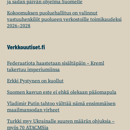
ja sadan päivän ohjelma Suomelle
Kokoomuksen puoluehallitus on valinnut
vastuuhenkilöt puolueen verkostoille toimikaudeksi
2026–2028
Verkkouutiset.fi
Federaatiota haastetaan sisältäpäin – Kreml
takertuu imperiumiinsa
Erkki Pystynen on kuollut
Suomen kasvun este ei ehkä olekaan pääomapula
Vladimir Putin tahtoo välttää nämä ensimmäisen
maailmansodan virheet
Turkki myy Ukrainalle suuren määrän ohjuksia –
myös 70 ATACMSia