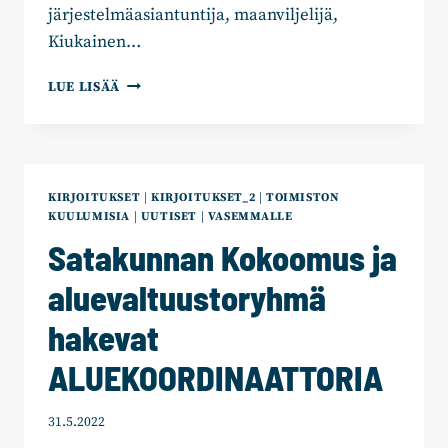
järjestelmäasiantuntija, maanviljelijä,
Kiukainen…
SATAKUNNAN
LUE LISÄÄ
KOKOOMUKSEN
NIMEÄMÄT
ALUEVAALIEHDOKKAAT
KIRJOITUKSET
|
KIRJOITUKSET_2
|
TOIMISTON
KUULUMISIA
|
UUTISET
|
VASEMMALLE
Satakunnan Kokoomus ja
aluevaltuustoryhmä
hakevat
ALUEKOORDINAATTORIA
31.5.2022