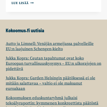
TERVETULOA
LUE LISÄÄ
KOKOOMUKSEN
KUNNAN-
JA
ALUEVALTUUTETTUJEN
PÄIVÄÄN,
Kokoomus.fi uutisia
YHTEISKULJETUKSELLA!
Autto ja Limnell: Venäjän armeijassa palvelleille
EU:n laajuinen Schengen-kielto
Jukka Kopra: Ceutan tapahtumat ovat koko
Euroopan turvallisuuskysymys – EU:n ulkorajojen on
pidettävä
Jukka Kopra: Garden Helsingin päätöksessä ei ole
mitään salattavaa – valtio ei ole maksanut
euroakaan
Kokoomuksen eduskuntaryhmä julkaisi
tekoälyraportin: kymmenen konkreettista päätöstä