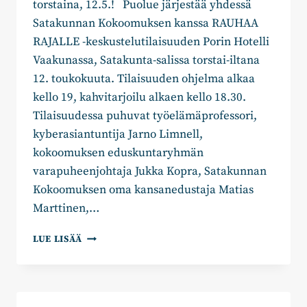
torstaina, 12.5.! Puolue järjestää yhdessä
Satakunnan Kokoomuksen kanssa RAUHAA
RAJALLE -keskustelutilaisuuden Porin Hotelli
Vaakunassa, Satakunta-salissa torstai-iltana
12. toukokuuta. Tilaisuuden ohjelma alkaa
kello 19, kahvitarjoilu alkaen kello 18.30.
Tilaisuudessa puhuvat työelämäprofessori,
kyberasiantuntija Jarno Limnell,
kokoomuksen eduskuntaryhmän
varapuheenjohtaja Jukka Kopra, Satakunnan
Kokoomuksen oma kansanedustaja Matias
Marttinen,…
RAUHAA
LUE LISÄÄ
RAJALLE:
KOKOOMUKSEN
TURVALLISUUSPOLIITTINEN
KIERTUE