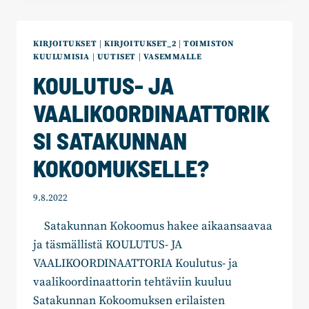
PERUTTU,
SIIRRETTY
TAI
KIRJOITUKSET
|
KIRJOITUKSET_2
|
TOIMISTON
MUUTETTU
KUULUMISIA
|
UUTISET
|
VASEMMALLE
ETÄNÄ
KOULUTUS- JA
TAPAHTUVIKSI
VAALIKOORDINAATTORIK
SI SATAKUNNAN
KOKOOMUKSELLE?
9.8.2022
Satakunnan Kokoomus hakee aikaansaavaa
ja täsmällistä KOULUTUS- JA
VAALIKOORDINAATTORIA Koulutus- ja
vaalikoordinaattorin tehtäviin kuuluu
Satakunnan Kokoomuksen erilaisten