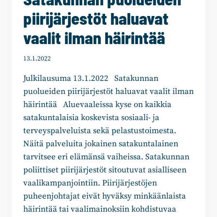
piirijärjestöt haluavat
vaalit ilman häirintää
13.1.2022
Julkilausuma 13.1.2022 Satakunnan
puolueiden piirijärjestöt haluavat vaalit ilman
häirintää Aluevaaleissa kyse on kaikkia
satakuntalaisia koskevista sosiaali- ja
terveyspalveluista sekä pelastustoimesta.
Näitä palveluita jokainen satakuntalainen
tarvitsee eri elämänsä vaiheissa. Satakunnan
poliittiset piirijärjestöt sitoutuvat asialliseen
vaalikampanjointiin. Piirijärjestöjen
puheenjohtajat eivät hyväksy minkäänlaista
häirintää tai vaalimainoksiin kohdistuvaa