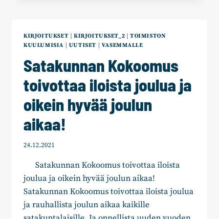
JA
ALUEVALTUUSTORYHMÄ
HAKEVAT
ALUEKOORDINAATTORIA
KIRJOITUKSET
|
KIRJOITUKSET_2
|
TOIMISTON
KUULUMISIA
|
UUTISET
|
VASEMMALLE
Satakunnan Kokoomus
toivottaa iloista joulua ja
oikein hyvää joulun
aikaa!
24.12.2021
Satakunnan Kokoomus toivottaa iloista
joulua ja oikein hyvää joulun aikaa!
Satakunnan Kokoomus toivottaa iloista joulua
ja rauhallista joulun aikaa kaikille
satakuntalaisille. Ja onnellista uuden vuoden