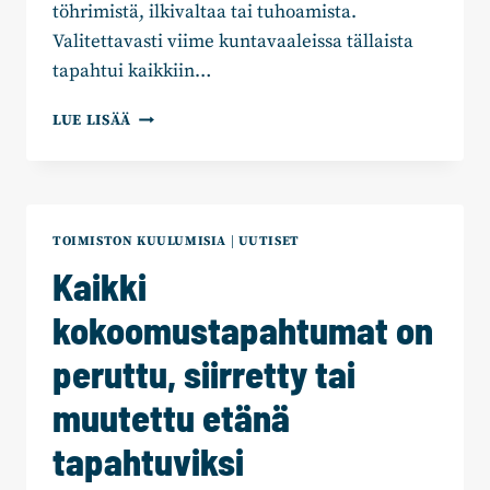
töhrimistä, ilkivaltaa tai tuhoamista.
Valitettavasti viime kuntavaaleissa tällaista
tapahtui kaikkiin…
JULKILAUSUMA:
LUE LISÄÄ
SATAKUNNAN
PUOLUEIDEN
PIIRIJÄRJESTÖT
HALUAVAT
VAALIT
TOIMISTON KUULUMISIA
|
UUTISET
ILMAN
Kaikki
HÄIRINTÄÄ
kokoomustapahtumat on
peruttu, siirretty tai
muutettu etänä
tapahtuviksi