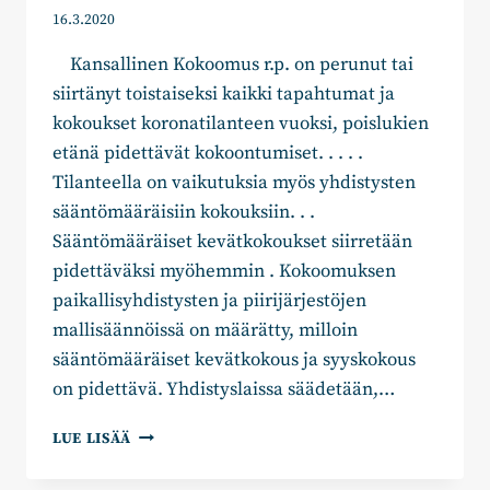
16.3.2020
Kansallinen Kokoomus r.p. on perunut tai
siirtänyt toistaiseksi kaikki tapahtumat ja
kokoukset koronatilanteen vuoksi, poislukien
etänä pidettävät kokoontumiset. . . . .
Tilanteella on vaikutuksia myös yhdistysten
sääntömääräisiin kokouksiin. . .
Sääntömääräiset kevätkokoukset siirretään
pidettäväksi myöhemmin . Kokoomuksen
paikallisyhdistysten ja piirijärjestöjen
mallisäännöissä on määrätty, milloin
sääntömääräiset kevätkokous ja syyskokous
on pidettävä. Yhdistyslaissa säädetään,…
KAIKKI
LUE LISÄÄ
KOKOOMUSTAPAHTUMAT
ON