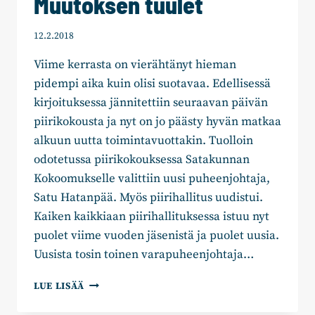
Muutoksen tuulet
12.2.2018
Viime kerrasta on vierähtänyt hieman
pidempi aika kuin olisi suotavaa. Edellisessä
kirjoituksessa jännitettiin seuraavan päivän
piirikokousta ja nyt on jo päästy hyvän matkaa
alkuun uutta toimintavuottakin. Tuolloin
odotetussa piirikokouksessa Satakunnan
Kokoomukselle valittiin uusi puheenjohtaja,
Satu Hatanpää. Myös piirihallitus uudistui.
Kaiken kaikkiaan piirihallituksessa istuu nyt
puolet viime vuoden jäsenistä ja puolet uusia.
Uusista tosin toinen varapuheenjohtaja…
MUUTOKSEN
LUE LISÄÄ
TUULET