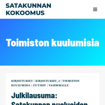
Siirry
SATAKUNNAN
sisältöön
KOKOOMUS
Toimiston kuulumisia
KIRJOITUKSET
|
KIRJOITUKSET_2
|
TOIMISTON
KUULUMISIA
|
UUTISET
|
VASEMMALLE
Julkilausuma:
Satakunnan puolueiden