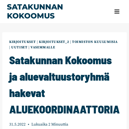
Siirry
SATAKUNNAN
sisältöön
KOKOOMUS
KIRJOITUKSET
|
KIRJOITUKSET_2
|
TOIMISTON KUULUMISIA
|
UUTISET
|
VASEMMALLE
Satakunnan Kokoomus
ja aluevaltuustoryhmä
hakevat
ALUEKOORDINAATTORIA
31.5.2022
Lukuaika
2
Minuuttia