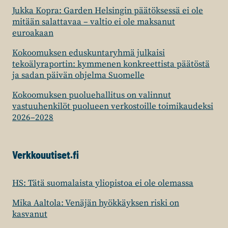
Jukka Kopra: Garden Helsingin päätöksessä ei ole
mitään salattavaa – valtio ei ole maksanut
euroakaan
Kokoomuksen eduskuntaryhmä julkaisi
tekoälyraportin: kymmenen konkreettista päätöstä
ja sadan päivän ohjelma Suomelle
Kokoomuksen puoluehallitus on valinnut
vastuuhenkilöt puolueen verkostoille toimikaudeksi
2026–2028
Verkkouutiset.fi
HS: Tätä suomalaista yliopistoa ei ole olemassa
Mika Aaltola: Venäjän hyökkäyksen riski on
kasvanut