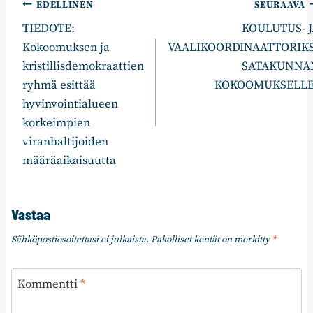
Artikkelien
EDELLINEN
SEURAAVA
TIEDOTE:
KOULUTUS- J
selaus
Kokoomuksen ja
VAALIKOORDINAATTORIKS
kristillisdemokraattien
SATAKUNNA
ryhmä esittää
KOKOOMUKSELLE
hyvinvointialueen
korkeimpien
viranhaltijoiden
määräaikaisuutta
Vastaa
Sähköpostiosoitettasi ei julkaista.
Pakolliset kentät on merkitty
*
Kommentti
*