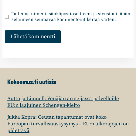
Tallenna nimeni, sähköpostiosoitteeni ja sivustoni tähän
selaimeen seuraavaa kommentointikertaa varten.
Kokoomus.fi uutisia
Autto ja Limnell: Venäjän armeijassa palvelleille
EU:n laajuinen Schengen-kielto
Jukka Kopra: Ceutan tapahtumat ovat koko
Euroopan turvallisuuskysymys – EU:n ulkorajojen on
pidettävä