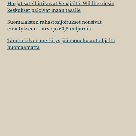
Hurjat satelliittikuvat Venäjältä: Wildberriesin
keskukset paloivat maan tasalle
Suomalaisten rahastosijoitukset nousivat
ennätykseen – arvo jo 60,5 miljardia
Tämän kilven merkitys jää monelta autoilijalta
huomaamatta