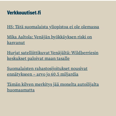
Verkkouutiset.fi
HS: Tätä suomalaista yliopistoa ei ole olemassa
Mika Aaltola: Venäjän hyökkäyksen riski on
kasvanut
Hurjat satelliittikuvat Venäjältä: Wildberriesin
keskukset paloivat maan tasalle
Suomalaisten rahastosijoitukset nousivat
ennätykseen – arvo jo 60,5 miljardia
Tämän kilven merkitys jää monelta autoilijalta
huomaamatta