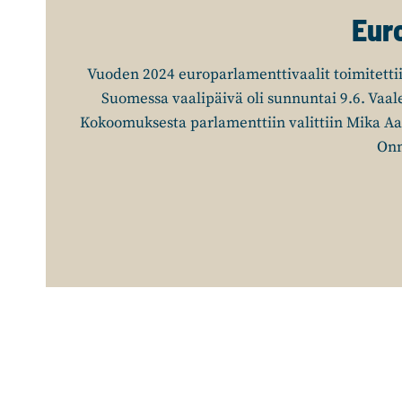
Eur
Vuoden 2024 europarlamenttivaalit toimitettiin
Suomessa vaalipäivä oli sunnuntai 9.6. Vaale
Kokoomuksesta parlamenttiin valittiin Mika Aal
Onn
I
I