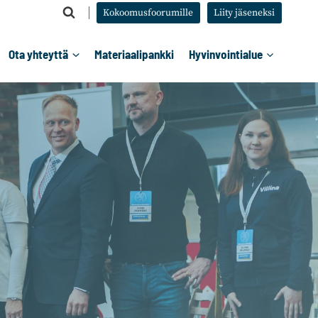
Kokoomusfoorumille
Liity jäseneksi
Ota yhteyttä
Materiaalipankki
Hyvinvointialue