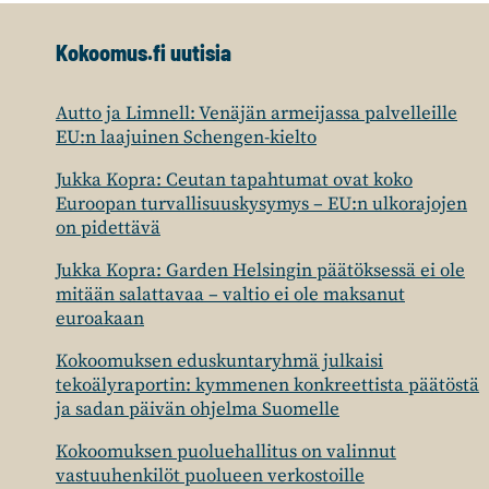
Kokoomus.fi uutisia
Autto ja Limnell: Venäjän armeijassa palvelleille
EU:n laajuinen Schengen-kielto
Jukka Kopra: Ceutan tapahtumat ovat koko
Euroopan turvallisuuskysymys – EU:n ulkorajojen
on pidettävä
Jukka Kopra: Garden Helsingin päätöksessä ei ole
mitään salattavaa – valtio ei ole maksanut
euroakaan
Kokoomuksen eduskuntaryhmä julkaisi
tekoälyraportin: kymmenen konkreettista päätöstä
ja sadan päivän ohjelma Suomelle
Kokoomuksen puoluehallitus on valinnut
vastuuhenkilöt puolueen verkostoille