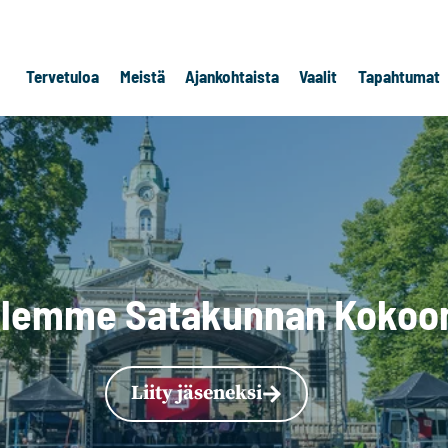
Tervetuloa
Meistä
Ajankohtaista
Vaalit
Tapahtumat
olemme Satakunnan Kokoo
Liity jäseneksi