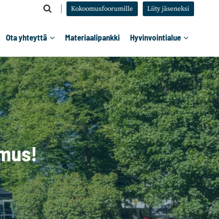
Kokoomusfoorumille
Liity jäseneksi
Ota yhteyttä
Materiaalipankki
Hyvinvointialue
mus!