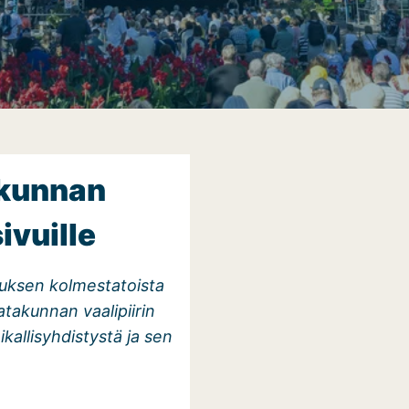
akunnan
vuille
uksen kolmestatoista
atakunnan vaalipiirin
kallisyhdistystä ja sen