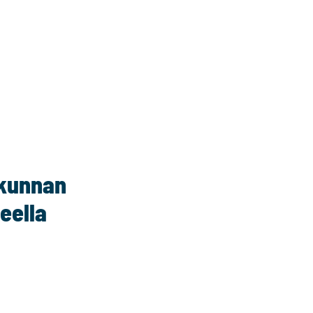
kunnan
eella