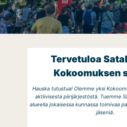
Tervetuloa Sat
Kokoomuksen si
Hauska tutustua! Olemme yksi Kokoom
aktiivisesta piirijärjestöstä. Tuemme S
alueella jokaisessa kunnassa toimivaa pai
jäseniä
.