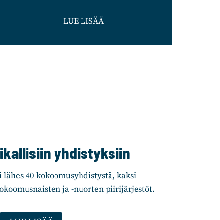
LUE LISÄÄ
kallisiin yhdistyksiin
i lähes 40 kokoomusyhdistystä, kaksi
okoomusnaisten ja -nuorten piirijärjestöt.