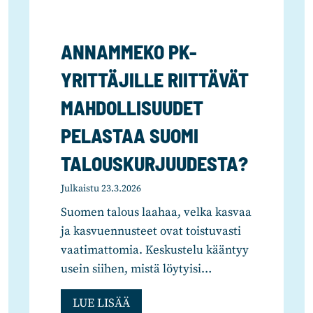
ANNAMMEKO PK-
YRITTÄJILLE RIITTÄVÄT
MAHDOLLISUUDET
PELASTAA SUOMI
TALOUSKURJUUDESTA?
Julkaistu
23.3.2026
Suomen talous laahaa, velka kasvaa
ja kasvuennusteet ovat toistuvasti
vaatimattomia. Keskustelu kääntyy
usein siihen, mistä löytyisi…
A
LUE LISÄÄ