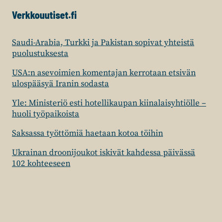
Verkkouutiset.fi
Saudi-Arabia, Turkki ja Pakistan sopivat yhteistä
puolustuksesta
USA:n asevoimien komentajan kerrotaan etsivän
ulospääsyä Iranin sodasta
Yle: Ministeriö esti hotellikaupan kiinalaisyhtiölle –
huoli työpaikoista
Saksassa työttömiä haetaan kotoa töihin
Ukrainan droonijoukot iskivät kahdessa päivässä
102 kohteeseen