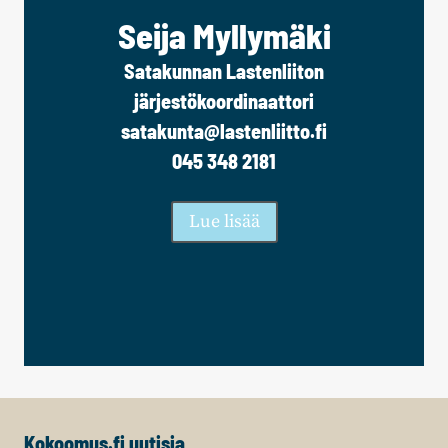
Seija Myllymäki
Satakunnan Lastenliiton
järjestökoordinaattori
satakunta@lastenliitto.fi
045 348 2181
Lue lisää
Kokoomus.fi uutisia