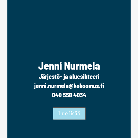
Jenni Nurmela
Järjestö- ja aluesihteeri
jenni.nurmela@kokoomus.fi
040 558 4034
Lue lisää