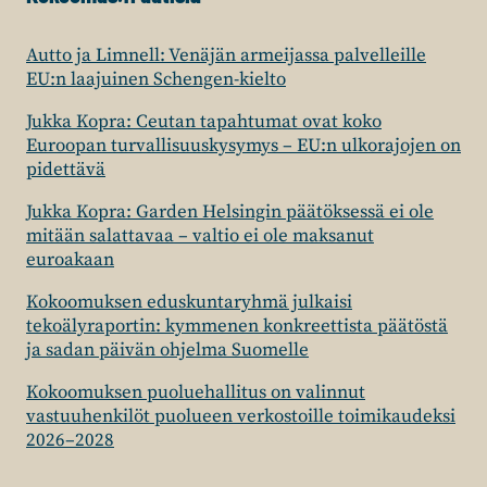
Autto ja Limnell: Venäjän armeijassa palvelleille
EU:n laajuinen Schengen-kielto
Jukka Kopra: Ceutan tapahtumat ovat koko
Euroopan turvallisuuskysymys – EU:n ulkorajojen on
pidettävä
Jukka Kopra: Garden Helsingin päätöksessä ei ole
mitään salattavaa – valtio ei ole maksanut
euroakaan
Kokoomuksen eduskuntaryhmä julkaisi
tekoälyraportin: kymmenen konkreettista päätöstä
ja sadan päivän ohjelma Suomelle
Kokoomuksen puoluehallitus on valinnut
vastuuhenkilöt puolueen verkostoille toimikaudeksi
2026–2028