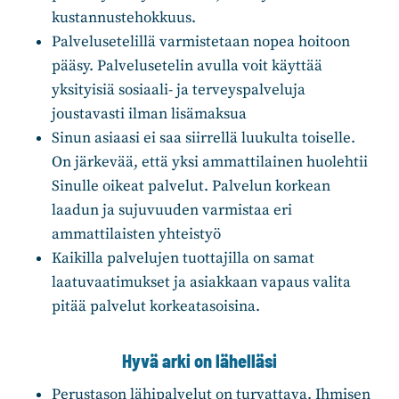
kustannustehokkuus.
Palvelusetelillä varmistetaan nopea hoitoon
pääsy. Palvelusetelin avulla voit käyttää
yksityisiä sosiaali- ja terveyspalveluja
joustavasti ilman lisämaksua
Sinun asiaasi ei saa siirrellä luukulta toiselle.
On järkevää, että yksi ammattilainen huolehtii
Sinulle oikeat palvelut. Palvelun korkean
laadun ja sujuvuuden varmistaa eri
ammattilaisten yhteistyö
Kaikilla palvelujen tuottajilla on samat
laatuvaatimukset ja asiakkaan vapaus valita
pitää palvelut korkeatasoisina.
Hyvä arki on lähelläsi
Perustason lähipalvelut on turvattava. Ihmisen