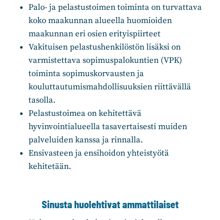
Palo- ja pelastustoimen toiminta on turvattava
koko maakunnan alueella huomioiden
maakunnan eri osien erityispiirteet
Vakituisen pelastushenkilöstön lisäksi on
varmistettava sopimuspalokuntien (VPK)
toiminta sopimuskorvausten ja
kouluttautumismahdollisuuksien riittävällä
tasolla.
Pelastustoimea on kehitettävä
hyvinvointialueella tasavertaisesti muiden
palveluiden kanssa ja rinnalla.
Ensivasteen ja ensihoidon yhteistyötä
kehitetään.
Sinusta huolehtivat ammattilaiset