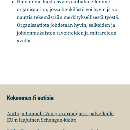
Haluamme luoda hyvinvointialueellemme
organisaation, jossa henkilöstö voi hyvin ja voi
nauttia tekemästään merkityksellisestä työstä.
Organisaatiota johdetaan hyvin, selkeiden ja
johdonmukaisten tavoitteiden ja mittareiden
avulla.
Kokoomus.fi uutisia
Autto ja Limnell: Venäjän armeijassa palvelleille
EU:n laajuinen Schengen-kielto