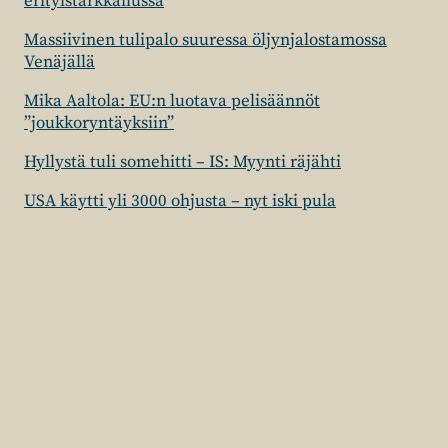
erityistarkkailussa
Massiivinen tulipalo suuressa öljynjalostamossa
Venäjällä
Mika Aaltola: EU:n luotava pelisäännöt
”joukkoryntäyksiin”
Hyllystä tuli somehitti – IS: Myynti räjähti
USA käytti yli 3000 ohjusta – nyt iski pula