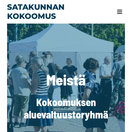
Siirry
SATAKUNNAN
sisältöön
KOKOOMUS
Meistä
Kokoomuksen
aluevaltuustoryhmä