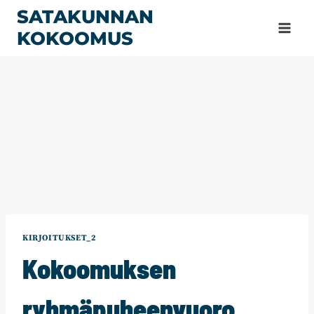
Siirry
SATAKUNNAN
sisältöön
KOKOOMUS
KIRJOITUKSET_2
Kokoomuksen
ryhmäpuheenvuoro