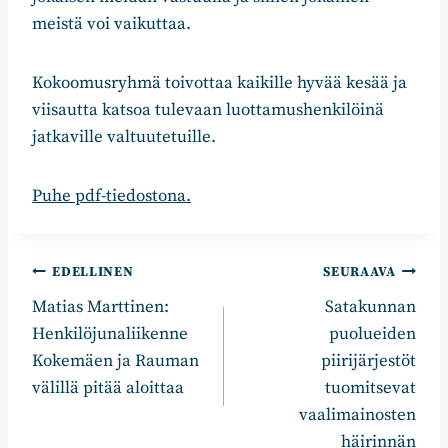
meistä voi vaikuttaa.
Kokoomusryhmä toivottaa kaikille hyvää kesää ja
viisautta katsoa tulevaan luottamushenkilöinä
jatkaville valtuutetuille.
Puhe pdf-tiedostona.
Artikkelien
EDELLINEN
SEURAAVA
Matias Marttinen:
Satakunnan
selaus
Henkilöjunaliikenne
puolueiden
Kokemäen ja Rauman
piirijärjestöt
välillä pitää aloittaa
tuomitsevat
vaalimainosten
häirinnän