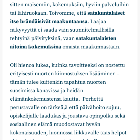
sitten maisemiin, kokemuksiin, hyviin palveluihin
tai lähiruokaan. Toivomme, että
satakuntalaiset
itse brändäisivät maakuntaansa
. Laajaa
näkyvyyttä ei saada vain suunnitelmallisilla
tehtyinä päivityksinä, vaan
satakuntalaisten
aitoina kokemuksina
omasta maakunnastaan.
Oli hienoa lukea, kuinka tavoitteeksi on nostettu
erityisesti nuorten kiinnostuksen lisääminen –
tämän tulee kuitenkin tapahtua nuorten
suosimissa kanavissa ja heidän
elämänkokemustensa kautta. Perhettä
perustavalle on tärkeä,ä että päivähoito sujuu,
opiskelijalle laadukas ja joustava opinpolku sekä
sosiaalinen elämä muodostavat hyvän
kokonaisuuden, luonnossa liikkuvalle taas helpot