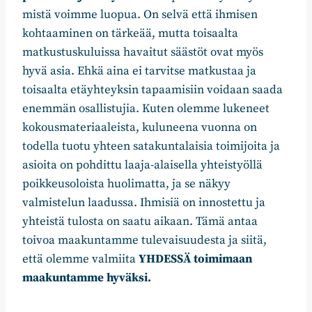
mistä voimme luopua. On selvä että ihmisen
kohtaaminen on tärkeää, mutta toisaalta
matkustuskuluissa havaitut säästöt ovat myös
hyvä asia. Ehkä aina ei tarvitse matkustaa ja
toisaalta etäyhteyksin tapaamisiin voidaan saada
enemmän osallistujia. Kuten olemme lukeneet
kokousmateriaaleista, kuluneena vuonna on
todella tuotu yhteen satakuntalaisia toimijoita ja
asioita on pohdittu laaja-alaisella yhteistyöllä
poikkeusoloista huolimatta, ja se näkyy
valmistelun laadussa. Ihmisiä on innostettu ja
yhteistä tulosta on saatu aikaan. Tämä antaa
toivoa maakuntamme tulevaisuudesta ja siitä,
että olemme valmiita
YHDESSÄ toimimaan
maakuntamme hyväksi.