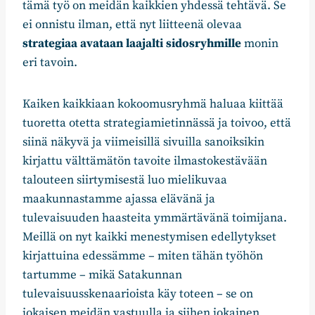
tämä työ on meidän kaikkien yhdessä tehtävä. Se
ei onnistu ilman, että nyt liitteenä olevaa
strategiaa avataan laajalti sidosryhmille
monin
eri tavoin.
Kaiken kaikkiaan kokoomusryhmä haluaa kiittää
tuoretta otetta strategiamietinnässä ja toivoo, että
siinä näkyvä ja viimeisillä sivuilla sanoiksikin
kirjattu välttämätön tavoite ilmastokestävään
talouteen siirtymisestä luo mielikuvaa
maakunnastamme ajassa elävänä ja
tulevaisuuden haasteita ymmärtävänä toimijana.
Meillä on nyt kaikki menestymisen edellytykset
kirjattuina edessämme – miten tähän työhön
tartumme – mikä Satakunnan
tulevaisuusskenaarioista käy toteen – se on
jokaisen meidän vastuulla ja siihen jokainen