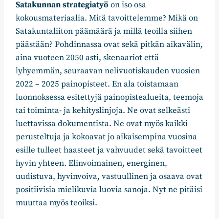
Satakunnan strategiatyö
on iso osa
kokousmateriaalia. Mitä tavoittelemme? Mikä on
Satakuntaliiton päämäärä ja millä teoilla siihen
päästään? Pohdinnassa ovat sekä pitkän aikavälin,
aina vuoteen 2050 asti, skenaariot että
lyhyemmän, seuraavan nelivuotiskauden vuosien
2022 – 2025 painopisteet. En ala toistamaan
luonnoksessa esitettyjä painopistealueita, teemoja
tai toiminta- ja kehityslinjoja. Ne ovat selkeästi
luettavissa dokumentista. Ne ovat myös kaikki
perusteltuja ja kokoavat jo aikaisempina vuosina
esille tulleet haasteet ja vahvuudet sekä tavoitteet
hyvin yhteen. Elinvoimainen, energinen,
uudistuva, hyvinvoiva, vastuullinen ja osaava ovat
positiivisia mielikuvia luovia sanoja. Nyt ne pitäisi
muuttaa myös teoiksi.