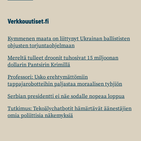
Verkkouutiset.fi
Kymmenen maata on liittynyt Ukrainan ballististen
ohjusten torjuntaohjelmaan
Mereltä tulleet droonit tuhosivat 15 miljoonan
dollarin Pantsirin Krimillä
Professori: Usko erehtymättömiin
tappajarobotteihin paljastaa moraalisen tyhjiön
Serbian presidentti ei näe sodalle nopeaa loppua
Tutkimus: Tekoälychatbotit hämärtävät äänestäjien
omia poliittisia näkemyksiä