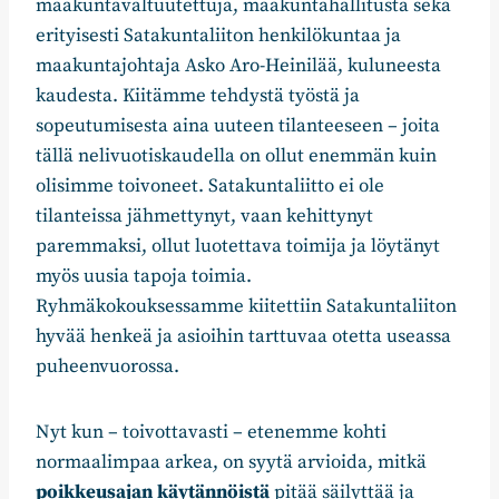
maakuntavaltuutettuja, maakuntahallitusta sekä
erityisesti Satakuntaliiton henkilökuntaa ja
maakuntajohtaja Asko Aro-Heinilää, kuluneesta
kaudesta. Kiitämme tehdystä työstä ja
sopeutumisesta aina uuteen tilanteeseen – joita
tällä nelivuotiskaudella on ollut enemmän kuin
olisimme toivoneet. Satakuntaliitto ei ole
tilanteissa jähmettynyt, vaan kehittynyt
paremmaksi, ollut luotettava toimija ja löytänyt
myös uusia tapoja toimia.
Ryhmäkokouksessamme kiitettiin Satakuntaliiton
hyvää henkeä ja asioihin tarttuvaa otetta useassa
puheenvuorossa.
Nyt kun – toivottavasti – etenemme kohti
normaalimpaa arkea, on syytä arvioida, mitkä
poikkeusajan käytännöistä
pitää säilyttää ja