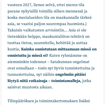
vuoteen 2027, lienee selvä, ettei meren tila
parane nykyisillä toimilla siihen mennessä ja
koska merialueiden tila on maakunnalle tärkeä
asia, se vaatisi paljon suurempaa huomiota.)
Takaisin vaikutusten arviointiin… Asia ei ole
tietenkään helppo, maakuntaliiton tehtävä on
tuottaa tietoa, suunnitella, kehittää ja auttaa
kuntia
. Kuinka onnistutaan mittaamaan missä on
onnistuttu ja missä ei?
Kuten ryhmämme on
aiemminkin todennut – Satakunnan ongelmat
ovat ennallaan – tosin nyt hyvin tunnistettuina ja
tunnustettuina, nyt näihin
ongelmiin pitäisi
löytyä niitä ratkaisuja – toimintamalleja,
jotka
saisivat muutosta aikaan.
Tilinpäätöksen ja toimintakertomuksen lisäksi