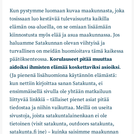
Kun pystymme luomaan kuvaa maakunnasta, joka
tosissaan luo kestävää tulevaisuutta kaikilla
elämän osa-alueilla, on se omiaan lisäämään
kiinnostusta myös elää ja asua maakunnassa. Jos
haluamme Satakunnan olevan viihtyisä ja
turvallinen on meidän huomioitava tämä kaikessa
päätöksenteossa.
Korulauseet pitää muuttaa
aidoiksi ihmisten elämää koskettaviksi asioiksi
.
(Ja pienenä lisähuomiona käytännön elämästä:
kun nettiin kirjoittaa sanan Satakunta, ei
ensimmäisellä sivulla ole yhtään matkailuun
liittyvää linkkiä – tällaiset pienet asiat pitää
tiedostaa ja niihin vaikuttaa. Meillä on useita
sivustoja, joista satakuntalainenkaan ei ole
tietoinen (visit satakunta, outdoors satakunta,
satakunta.fi jne) – kuinka saisimme maakunnan