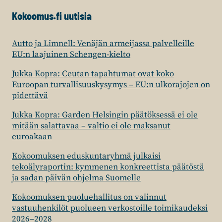
Kokoomus.fi uutisia
Autto ja Limnell: Venäjän armeijassa palvelleille
EU:n laajuinen Schengen-kielto
Jukka Kopra: Ceutan tapahtumat ovat koko
Euroopan turvallisuuskysymys – EU:n ulkorajojen on
pidettävä
Jukka Kopra: Garden Helsingin päätöksessä ei ole
mitään salattavaa – valtio ei ole maksanut
euroakaan
Kokoomuksen eduskuntaryhmä julkaisi
tekoälyraportin: kymmenen konkreettista päätöstä
ja sadan päivän ohjelma Suomelle
Kokoomuksen puoluehallitus on valinnut
vastuuhenkilöt puolueen verkostoille toimikaudeksi
2026–2028