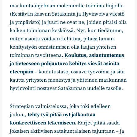
maakuntaohjelman molemmille toimintalinjoille
(Kestävän kasvun Satakunta ja Hyvinvoiva väestö
ja ympäristö) ja juuri ne ovat ne, joiden pitäisi olla
kaiken toiminnan keskiössä. Nyt, kun tiedämme,
miten asioita voidaan kehittää, pitäisi tämän
kehitystyön onnistumisen olla laajan yhteisen
toiminnan tavoitteena.
Koulutus, asiantuntemus
ja tieteeseen pohjautuva kehitys vievät asioita
eteenpäin
– koulutustaso, osaava työvoima ja sitä
kautta yritysten menestys ja yhteinen maakunnan
hyvinvointi nostavat Satakunnan uudelle tasolle.
Strategian valmistelussa, joka toki edelleen
jatkuu,
tehty työ pitää nyt jalkauttaa
konkreettiseen tekemiseen.
Kärjet pitää saada
jokaisen aktiivisen satakuntalaisen tajuntaan – ja