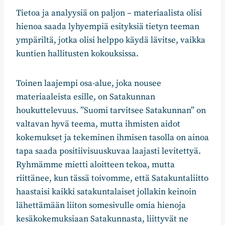
Tietoa ja analyysiä on paljon – materiaalista olisi
hienoa saada lyhyempiä esityksiä tietyn teeman
ympäriltä, jotka olisi helppo käydä lävitse, vaikka
kuntien hallitusten kokouksissa.
Toinen laajempi osa-alue, joka nousee
materiaaleista esille, on Satakunnan
houkuttelevuus. ”Suomi tarvitsee Satakunnan” on
valtavan hyvä teema, mutta ihmisten aidot
kokemukset ja tekeminen ihmisen tasolla on ainoa
tapa saada positiivisuuskuvaa laajasti levitettyä.
Ryhmämme mietti aloitteen tekoa, mutta
riittänee, kun tässä toivomme, että Satakuntaliitto
haastaisi kaikki satakuntalaiset jollakin keinoin
lähettämään liiton somesivulle omia hienoja
kesäkokemuksiaan Satakunnasta, liittyvät ne