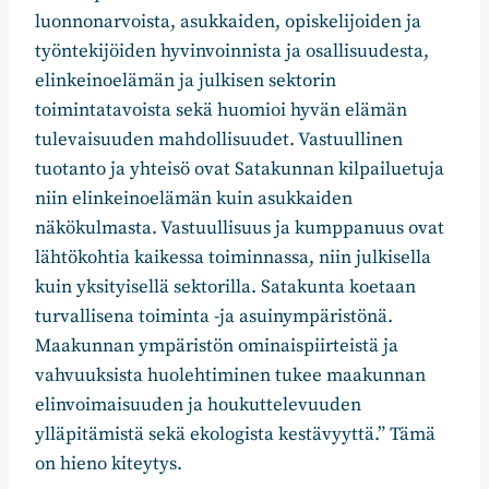
luonnonarvoista, asukkaiden, opiskelijoiden ja
työntekijöiden hyvinvoinnista ja osallisuudesta,
elinkeinoelämän ja julkisen sektorin
toimintatavoista sekä huomioi hyvän elämän
tulevaisuuden mahdollisuudet. Vastuullinen
tuotanto ja yhteisö ovat Satakunnan kilpailuetuja
niin elinkeinoelämän kuin asukkaiden
näkökulmasta. Vastuullisuus ja kumppanuus ovat
lähtökohtia kaikessa toiminnassa, niin julkisella
kuin yksityisellä sektorilla. Satakunta koetaan
turvallisena toiminta -ja asuinympäristönä.
Maakunnan ympäristön ominaispiirteistä ja
vahvuuksista huolehtiminen tukee maakunnan
elinvoimaisuuden ja houkuttelevuuden
ylläpitämistä sekä ekologista kestävyyttä.” Tämä
on hieno kiteytys.