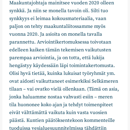
Maakuntajohtaja mainitsee vuoden 2020 olleen
synkkä. Ja niin se monella tavoin oli. Silti tuo
synkkyys ei leimaa kokousmateriaalia, vaan
paljon on tehty maakuntaliitossamme myös
vuonna 2020. Ja asioita on monella tavalla
parannettu. Arviointikertomuksessa toivotaan
edelleen kaiken tämän tekemisen vaikutusten
parempaa arviointia, ja on totta, että lukija
hengästyy käydessään läpi toimintakertomusta.
Olisi hyvä tietää, kuinka lukuisat työryhmät ym.
ovat aidosti vaikuttaneet esimerkiksi Selkämeren
tilaan – vai ovatko vielä ollenkaan. (Tämä on asia,
jonka haluamme nostaa vahvasti esiin – meren
tila huononee koko ajan ja tehdyt toimenpiteet
eivät välttämättä vaikuta kuin vasta vuosien
päästä. Kuntien päätöksentekoon kommenteille
tuoduissa vesialuesuunnitelmissa tähdättiin