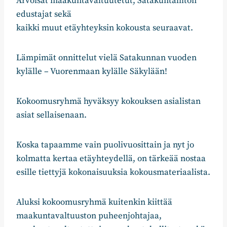
Arvoisat maakuntavaltuutetut, Satakuntaliiton
edustajat sekä
kaikki muut etäyhteyksin kokousta seuraavat.
Lämpimät onnittelut vielä Satakunnan vuoden
kylälle – Vuorenmaan kylälle Säkylään!
Kokoomusryhmä hyväksyy kokouksen asialistan
asiat sellaisenaan.
Koska tapaamme vain puolivuosittain ja nyt jo
kolmatta kertaa etäyhteydellä, on tärkeää nostaa
esille tiettyjä kokonaisuuksia kokousmateriaalista.
Aluksi kokoomusryhmä kuitenkin kiittää
maakuntavaltuuston puheenjohtajaa,