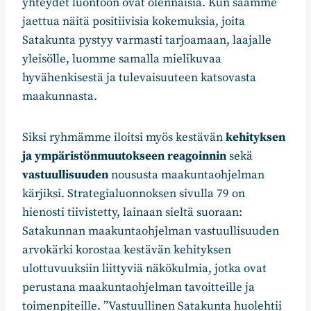
yhteydet luontoon ovat olennaisia. Kun saamme
jaettua näitä positiivisia kokemuksia, joita
Satakunta pystyy varmasti tarjoamaan, laajalle
yleisölle, luomme samalla mielikuvaa
hyvähenkisestä ja tulevaisuuteen katsovasta
maakunnasta.
Siksi ryhmämme iloitsi myös kestävän
kehityksen
ja ympäristönmuutokseen reagoinnin
sekä
vastuullisuuden
noususta maakuntaohjelman
kärjiksi. Strategialuonnoksen sivulla 79 on
hienosti tiivistetty, lainaan sieltä suoraan:
Satakunnan maakuntaohjelman vastuullisuuden
arvokärki korostaa kestävän kehityksen
ulottuvuuksiin liittyviä näkökulmia, jotka ovat
perustana maakuntaohjelman tavoitteille ja
toimenpiteille. ”Vastuullinen Satakunta huolehtii