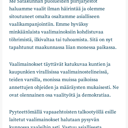
Me Satakunnan puolueiden piirijärjestöt
haluamme vaalit ilman häirintää ja olemme
sitoutuneet omalta osaltamme asialliseen
vaalikampanjointiin. Emme hyväksy
minkäänlaista vaalimainoksiin kohdistuvaa
töhrimistä, ilkivaltaa tai tuhoamista. Sitä on nyt
tapahtunut maakunnassa liian monessa paikassa.
Vaalimainokset täyttävät katukuvaa kuntien ja
kaupunkien virallisissa vaalimainostelineissä,
teiden varsilla, monissa muissa paikoissa
annettujen ohjeiden ja määräysten mukaisesti. Ne
ovat olennainen osa vaalityötä ja demokratiaa.
Pyyteettömällä vapaaehtoisten talkootyöllä esille
laitetut vaalimainokset halutaan pysyvän
kunnossa vaaleihin asti. Vastuu asiallisesta