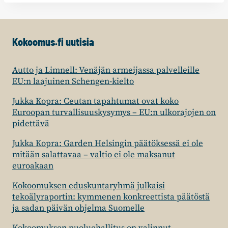
Kokoomus.fi uutisia
Autto ja Limnell: Venäjän armeijassa palvelleille
EU:n laajuinen Schengen-kielto
Jukka Kopra: Ceutan tapahtumat ovat koko
Euroopan turvallisuuskysymys – EU:n ulkorajojen on
pidettävä
Jukka Kopra: Garden Helsingin päätöksessä ei ole
mitään salattavaa – valtio ei ole maksanut
euroakaan
Kokoomuksen eduskuntaryhmä julkaisi
tekoälyraportin: kymmenen konkreettista päätöstä
ja sadan päivän ohjelma Suomelle