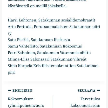
käytöksestä on meillä jokaisella.
Harri Lehtonen, Satakunnan sosialidemokraatit
Arto Perttula, Perussuomalaisten Satakunnan piiri
ry
Satu Pietilä, Satakunnan Keskusta
Samu Vahteristo, Satakunnan Kokoomus
Petri Salminen, Satakunnan Vasemmistoliitto
Minna-Liisa Salonsaari Satakunnan Vihreät
Simo Korpela Kristillisdemokraattien Satakunnan
piiri
Artikkelien
EDELLINEN
SEURAAVA
Kokoomuksen
Tervetuloa
selaus
ryhmäpuheenvuoro
kokoomuslaisiin