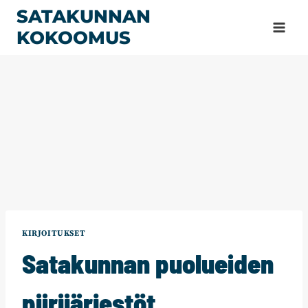
Siirry
SATAKUNNAN
sisältöön
KOKOOMUS
KIRJOITUKSET
Satakunnan puolueiden
piirijärjestöt