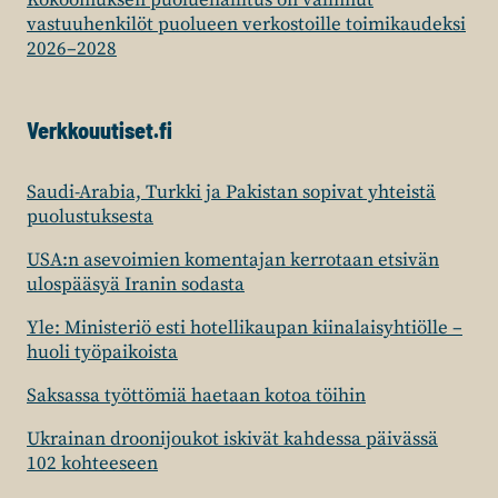
Kokoomuksen puoluehallitus on valinnut
vastuuhenkilöt puolueen verkostoille toimikaudeksi
2026–2028
Verkkouutiset.fi
Saudi-Arabia, Turkki ja Pakistan sopivat yhteistä
puolustuksesta
USA:n asevoimien komentajan kerrotaan etsivän
ulospääsyä Iranin sodasta
Yle: Ministeriö esti hotellikaupan kiinalaisyhtiölle –
huoli työpaikoista
Saksassa työttömiä haetaan kotoa töihin
Ukrainan droonijoukot iskivät kahdessa päivässä
102 kohteeseen