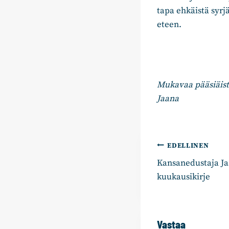
tapa ehkäistä syrj
eteen.
Mukavaa pääsiäistä
Jaana
Artikkelie
EDELLINEN
Kansanedustaja Ja
selaus
kuukausikirje
Vastaa