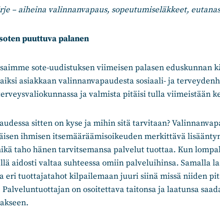
je – aiheina valinnanvapaus, sopeutumiseläkkeet, eutanasia
soten puuttuva palanen
n saimme sote-uudistuksen viimeisen palasen eduskunnan kä
 laiksi asiakkaan valinnanvapaudesta sosiaali- ja terveydenh
 terveysvaliokunnassa ja valmista pitäisi tulla viimeistään 
udessa sitten on kyse ja mihin sitä tarvitaan? Valinnanva
ttäisen ihmisen itsemääräämisoikeuden merkittävä lisäänty
mikä taho hänen tarvitsemansa palvelut tuottaa. Kun lompa
llä aidosti valtaa suhteessa omiin palveluihinsa. Samalla la
eri tuottajatahot kilpailemaan juuri siinä missä niiden pitä
 Palveluntuottajan on osoitettava taitonsa ja laatunsa saa
vakseen.