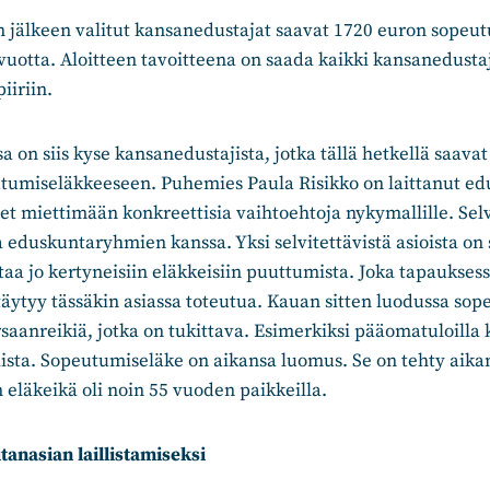
 jälkeen valitut kansanedustajat saavat 1720 euron sopeut
uotta. Aloitteen tavoitteena on saada kaikki kansanedusta
iiriin.
a on siis kyse kansanedustajista, jotka tällä hetkellä saavat
utumiseläkkeeseen. Puhemies Paula Risikko on laittanut ed
t miettimään konkreettisia vaihtoehtoja nykymallille. Sel
aa eduskuntaryhmien kanssa. Yksi selvitettävistä asioista on
taa jo kertyneisiin eläkkeisiin puuttumista. Joka tapauksess
täytyy tässäkin asiassa toteutua. Kauan sitten luodussa so
saanreikiä, jotka on tukittava. Esimerkiksi pääomatuloilla 
ta. Sopeutumiseläke on aikansa luomus. Se on tehty aikana
eläkeikä oli noin 55 vuoden paikkeilla.
tanasian laillistamiseksi