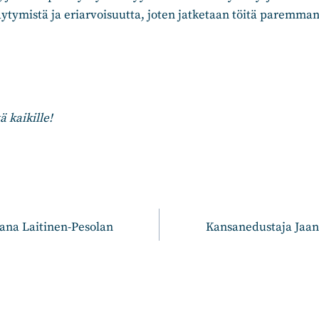
äytymistä ja eriarvoisuutta, joten jatketaan töitä paremman
 kaikille!
n
ana Laitinen-Pesolan
Kansanedustaja Jaan