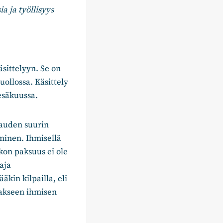
 ja työllisyys
sittelyyn. Se on
uollossa. Käsittely
kesäkuussa.
pauden suurin
minen. Ihmisellä
kon paksuus ei ole
aja
äkin kilpailla, eli
dakseen ihmisen