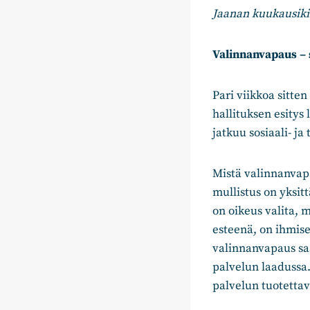
Jaanan kuukausikir
Valinnanvapaus – 
Pari viikkoa sitte
hallituksen esitys
jatkuu sosiaali- ja
Mistä valinnanvapa
mullistus on yksi
on oikeus valita, 
esteenä, on ihmise
valinnanvapaus saa 
palvelun laadussa.
palvelun tuotetta