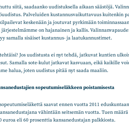
uttu siitä, saadaanko uudistuksella aikaan säästöjä. Valin
stöuudistus. Palveluiden kustannusvaikuttavuus kuitenkin 
 kilpailevat keskenään ja joutuvat pyrkimään toiminnassaa
 järjestelmämme on hajanainen ja kallis. Valinnanvapaude
yy samalla sisäiset kustannus- ja laatukannustimet.
 tehtäisi? Jos uudistusta ei nyt tehdä, jatkuvat kuntien ulko
sut. Samalla sote-kulut jatkavat kasvuaan, eikä kaikille void
mme halua, joten uudistus pitää nyt saada maaliin.
ansanedustajien sopeutumiseläkkeen poistamisesta
opeutumiseläkettä saavat ennen vuotta 2011 eduskuntaan v
 kansanedustajana vähintään seitsemän vuotta. Tuen määrä 
 euroa eli 60 prosenttia kansanedustajan palkkiosta.