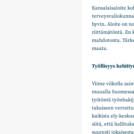
Kansalaisaloite ko
terveysvaliokunnas
hyvin. Aloite on n
riittämätöntä. En 
mahdotonta. Tärkei
maata.
Työllisyys kehitt
Viime viikolla sa
muualla Suomessa.
työtöntä työnhaki
takaiseen verrattu
kaikista ely-kesku
siitä, että hallitu
suuresti jokaisest