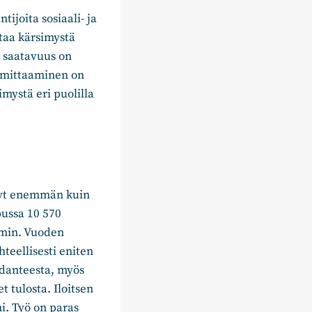
ijoita sosiaali- ja
taa kärsimystä
n saatavuus on
n mittaaminen on
mystä eri puolilla
nyt enemmän kuin
pussa 10 570
mmin. Vuoden
teellisesti eniten
hdanteesta, myös
t tulosta. Iloitsen
ni. Työ on paras