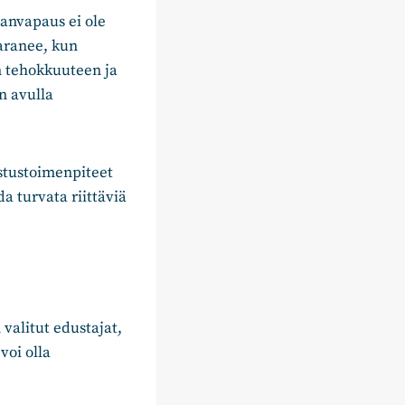
nanvapaus ei ole
paranee, kun
n tehokkuuteen ja
n avulla
istustoimenpiteet
a turvata riittäviä
alitut edustajat,
voi olla