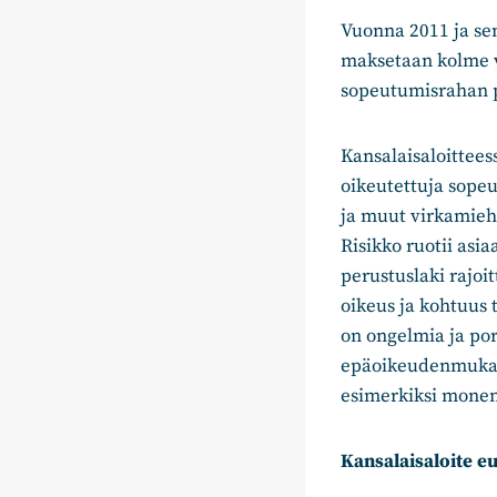
Vuonna 2011 ja sen
maksetaan kolme v
sopeutumisrahan p
Kansalaisaloitteess
oikeutettuja sope
ja muut virkamiehe
Risikko ruotii asi
perustuslaki rajoit
oikeus ja kohtuus 
on ongelmia ja por
epäoikeudenmukais
esimerkiksi monen 
Kansalaisaloite eu