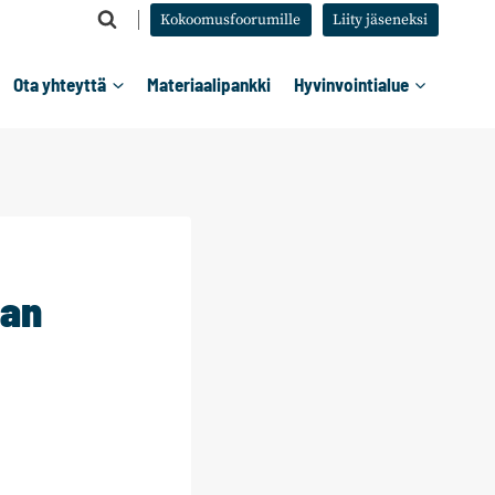
Kokoomusfoorumille
Liity jäseneksi
Ota yhteyttä
Materiaalipankki
Hyvinvointialue
lan