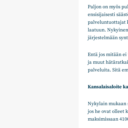
Paljon on myös puh
ensisijaisesti sää
palveluntuottajat
laatuun. Nykyinen
järjestelmään synt
Entä jos mitään ei
ja muut hätäratkai
palveluita. Sitä e
Kansalaisaloite k
Nykylain mukaan s
jos he ovat olleet
maksimissaan 4100