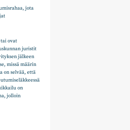
umisrahaa, jota
jat
 tai ovat
uskunnan juristit
vityksen jälkeen
 se, missä määrin
a on selvää, että
peutumiseläkkeessä
kikkailu on
, jolloin