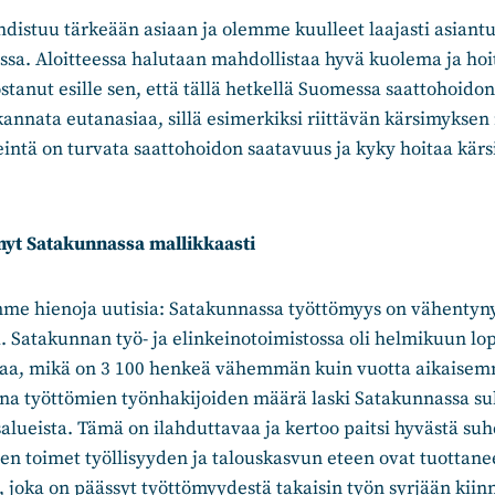
hdistuu tärkeään asiaan ja olemme kuulleet laajasti asiantunt
sa. Aloitteessa halutaan mahdollistaa hyvä kuolema ja hoi
ostanut esille sen, että tällä hetkellä Suomessa saattohoido
kannata eutanasiaa, sillä esimerkiksi riittävän kärsimykse
ntä on turvata saattohoidon saatavuus ja kyky hoitaa kärsi
ynyt Satakunnassa mallikkaasti
imme hienoja uutisia: Satakunnassa työttömyys on vähenty
 Satakunnan työ- ja elinkeinotoimistossa oli helmikuun lo
jaa, mikä on 3 100 henkeä vähemmän kuin vuotta aikaise
na työttömien työnhakijoiden määrä laski Satakunnassa suh
salueista. Tämä on ilahduttavaa ja kertoo paitsi hyvästä su
ksen toimet työllisyyden ja talouskasvun eteen ovat tuottanee
a, joka on päässyt työttömyydestä takaisin työn syrjään kiin