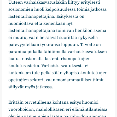
Uuteen varhaiskasvatuslakiin liittyy erityisesti
sosionomien huoli kelpoisuudessa toimia jatkossa
lastentarhanopettajina. Esityksestä on
huomioitava että kenenkään nyt
lastentarhanopettajana toimivan henkilön asema
ei muutu, vaan he saavat suorittaa nykyisellä
pätevyydellään työuransa loppuun. Tavoite on
parantaa pitkällä tähtäimellä varhaiskasvatuksen
laatua nostamalla lastentarhanopettajien
koulutusastetta. Varhaiskasvatuksesta ei
kuitenkaan tule pelkästään yliopistokoulutettujen
opettajien sektori, vaan moniammatilliset tiimit
säilyvät myös jatkossa.
Erittäin tervetulleena kohtana esitys huomioi
vuorohoidon, mahdollistaen eri elämäntilanteissa
olevien vanhempien lasten päivähoidon aiempaa