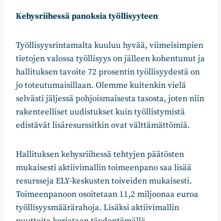
Kehysriihessä panoksia työllisyyteen
Työllisyysrintamalta kuuluu hyvää, viimeisimpien
tietojen valossa työllisyys on jälleen kohentunut ja
hallituksen tavoite 72 prosentin työllisyydestä on
jo toteutumaisillaan. Olemme kuitenkin vielä
selvästi jäljessä pohjoismaisesta tasosta, joten niin
rakenteelliset uudistukset kuin työllistymistä
edistävät lisäresurssitkin ovat välttämättömiä.
Hallituksen kehysriihessä tehtyjen päätösten
mukaisesti aktiivimallin toimeenpano saa lisää
resursseja ELY-keskusten toiveiden mukaisesti.
Toimeenpanoon osoitetaan 11,2 miljoonaa euroa
työllisyysmäärärahoja. Lisäksi aktiivimallin
puutteita korjataan täydentämällä