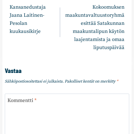
Kansanedustaja
Kokoomuksen
selaus
Jaana Laitinen-
maakuntavaltuustoryhmä
Pesolan
esittää Satakunnan
kuukausikirje
maakuntalipun käytön
laajentamista ja omaa
liputuspäivää
Vastaa
Sähköpostiosoitettasi ei julkaista.
Pakolliset kentät on merkitty
*
Kommentti
*