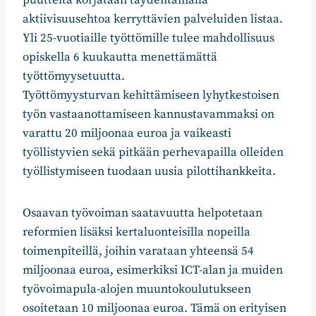
aktiivisuusehtoa kerryttävien palveluiden listaa.
Yli 25-vuotiaille työttömille tulee mahdollisuus
opiskella 6 kuukautta menettämättä
työttömyysetuutta.
Työttömyysturvan kehittämiseen lyhytkestoisen
työn vastaanottamiseen kannustavammaksi on
varattu 20 miljoonaa euroa ja vaikeasti
työllistyvien sekä pitkään perhevapailla olleiden
työllistymiseen tuodaan uusia pilottihankkeita.
Osaavan työvoiman saatavuutta helpotetaan
reformien lisäksi kertaluonteisilla nopeilla
toimenpiteillä, joihin varataan yhteensä 54
miljoonaa euroa, esimerkiksi ICT-alan ja muiden
työvoimapula-alojen muuntokoulutukseen
osoitetaan 10 miljoonaa euroa. Tämä on erityisen