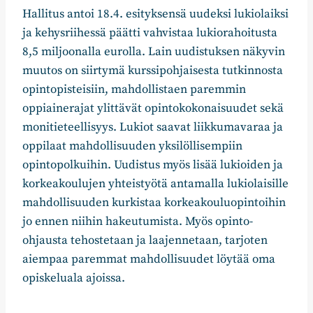
Hallitus antoi 18.4. esityksensä uudeksi lukiolaiksi
ja kehysriihessä päätti vahvistaa lukiorahoitusta
8,5 miljoonalla eurolla. Lain uudistuksen näkyvin
muutos on siirtymä kurssipohjaisesta tutkinnosta
opintopisteisiin, mahdollistaen paremmin
oppiainerajat ylittävät opintokokonaisuudet sekä
monitieteellisyys. Lukiot saavat liikkumavaraa ja
oppilaat mahdollisuuden yksilöllisempiin
opintopolkuihin. Uudistus myös lisää lukioiden ja
korkeakoulujen yhteistyötä antamalla lukiolaisille
mahdollisuuden kurkistaa korkeakouluopintoihin
jo ennen niihin hakeutumista. Myös opinto-
ohjausta tehostetaan ja laajennetaan, tarjoten
aiempaa paremmat mahdollisuudet löytää oma
opiskeluala ajoissa.