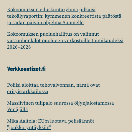
Kokoomuksen eduskuntaryhmä julkaisi
tekoälyraportin: kymmenen konkreettista päätöstä
ja sadan päivän ohjelma Suomelle
Kokoomuksen puoluehallitus on valinnut
vastuuhenkilöt puolueen verkostoille toimikaudeksi
2026–2028
Verkkouutiset.fi
Poliisi aloittaa tehovalvonnan, nämä ovat
erityistarkkailussa
Massiivinen tulipalo suuressa öljynjalostamossa
Venäjällä
Mika Aaltola: EU:n luotava pelisäännöt
”joukkoryntäyksiin”