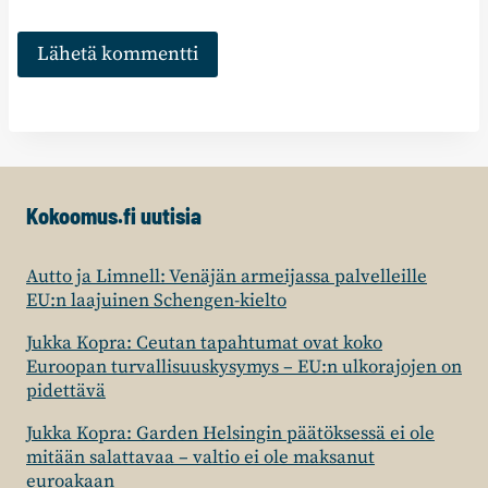
Kokoomus.fi uutisia
Autto ja Limnell: Venäjän armeijassa palvelleille
EU:n laajuinen Schengen-kielto
Jukka Kopra: Ceutan tapahtumat ovat koko
Euroopan turvallisuuskysymys – EU:n ulkorajojen on
pidettävä
Jukka Kopra: Garden Helsingin päätöksessä ei ole
mitään salattavaa – valtio ei ole maksanut
euroakaan