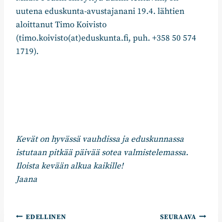
uutena eduskunta-avustajanani 19.4. lähtien
aloittanut Timo Koivisto
(timo.koivisto(at)eduskunta.fi, puh. +358 50 574
1719).
Kevät on hyvässä vauhdissa ja eduskunnassa
istutaan pitkää päivää sotea valmistelemassa.
Iloista kevään alkua kaikille!
Jaana
Artikkelien
EDELLINEN
SEURAAVA