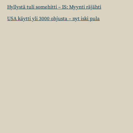
Hyllystä tuli somehitti – IS: Myynti räjähti
USA käytti yli 3000 ohjusta – nyt iski pula