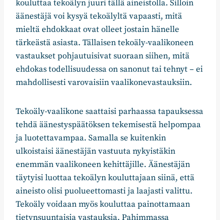
kouluttaa tekoälyn juuri tällä aineistolla. Silloin
äänestäjä voi kysyä tekoälyltä vapaasti, mitä
mieltä ehdokkaat ovat olleet jostain hänelle
tärkeästä asiasta. Tällaisen tekoäly-vaalikoneen
vastaukset pohjautuisivat suoraan siihen, mitä
ehdokas todellisuudessa on sanonut tai tehnyt – ei
mahdollisesti varovaisiin vaalikonevastauksiin.
Tekoäly-vaalikone saattaisi parhaassa tapauksessa
tehdä äänestyspäätöksen tekemisestä helpompaa
ja luotettavampaa. Samalla se kuitenkin
ulkoistaisi äänestäjän vastuuta nykyistäkin
enemmän vaalikoneen kehittäjille. Äänestäjän
täytyisi luottaa tekoälyn kouluttajaan siinä, että
aineisto olisi puolueettomasti ja laajasti valittu.
Tekoäly voidaan myös kouluttaa painottamaan
tietynsuuntaisia vastauksia. Pahimmassa