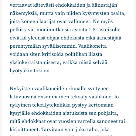
vertaavat kätevästi ehdokkaiden ja äänestäjän
näkemyksiä, mutta vain niiden kysymysten osalta,
joita koneen laatijat ovat valinneet. Ne myös
pelkistävät monimutkaisia asioita 1-5 -asteikolle
eivätkä yleensä ohjaa ehdokasta eikä äänestäjää
perehtymään syvällisemmin. Vaalikoneita
voidaan siten kritisoida politiikan liiasta
yksinkertaistamisesta, vaikka niistä selvää
hyötyäkin toki on.
Nykyisten vaalikoneiden rinnalle syntynee
lähivuosina ensimmäinen tekoäly-vaalikone. Jo
nykyinen tekoälytekniikka pystyy kertomaan
kysyjälle ehdokkaiden ajatuksista sen pohjalta,
mitä ehdokkaat ovat vuosien varrella sanoneet tai
kirjoittaneet. Tarvitaan vain joku taho, joka