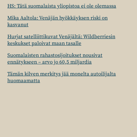
HS: Tätä suomalaista yliopistoa ei ole olemassa
Mika Aaltola: Venäjän hyökkäyksen riski on
kasvanut
Hurjat satelliittikuvat Venäjältä: Wildberriesin
keskukset paloivat maan tasalle
Suomalaisten rahastosijoitukset nousivat
ennätykseen – arvo jo 60,5 miljardia
Tämän kilven merkitys jää monelta autoilijalta
huomaamatta