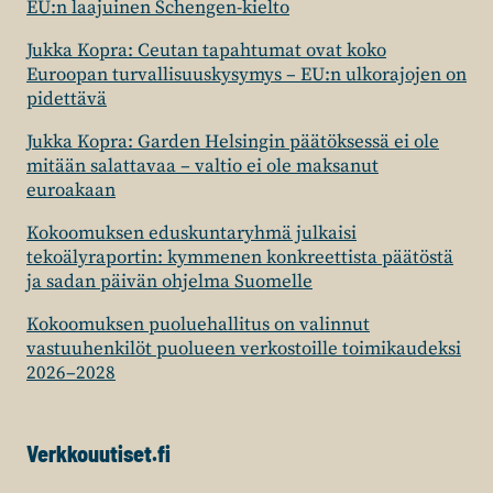
EU:n laajuinen Schengen-kielto
Jukka Kopra: Ceutan tapahtumat ovat koko
Euroopan turvallisuuskysymys – EU:n ulkorajojen on
pidettävä
Jukka Kopra: Garden Helsingin päätöksessä ei ole
mitään salattavaa – valtio ei ole maksanut
euroakaan
Kokoomuksen eduskuntaryhmä julkaisi
tekoälyraportin: kymmenen konkreettista päätöstä
ja sadan päivän ohjelma Suomelle
Kokoomuksen puoluehallitus on valinnut
vastuuhenkilöt puolueen verkostoille toimikaudeksi
2026–2028
Verkkouutiset.fi