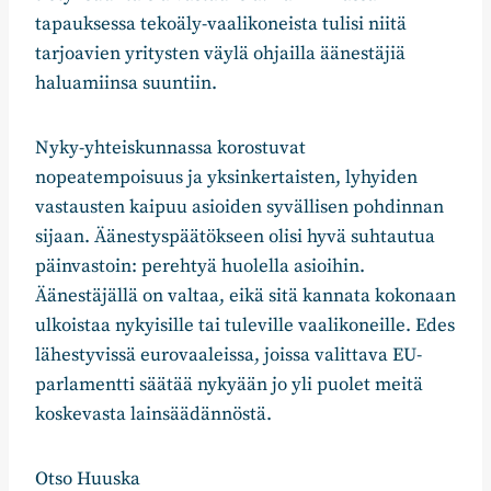
tapauksessa tekoäly-vaalikoneista tulisi niitä
tarjoavien yritysten väylä ohjailla äänestäjiä
haluamiinsa suuntiin.
Nyky-yhteiskunnassa korostuvat
nopeatempoisuus ja yksinkertaisten, lyhyiden
vastausten kaipuu asioiden syvällisen pohdinnan
sijaan. Äänestyspäätökseen olisi hyvä suhtautua
päinvastoin: perehtyä huolella asioihin.
Äänestäjällä on valtaa, eikä sitä kannata kokonaan
ulkoistaa nykyisille tai tuleville vaalikoneille. Edes
lähestyvissä eurovaaleissa, joissa valittava EU-
parlamentti säätää nykyään jo yli puolet meitä
koskevasta lainsäädännöstä.
Otso Huuska