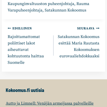
Kaupunginvaltuuston puheenjohtaja, Rauma
Varapuheenjohtaja, Satakunnan Kokoomus
Artikkelien
EDELLINEN
SEURAAVA
Rajoittamattomat
Satakunnan Kokoomus
selaus
poliittiset lakot
esittää Maria Rautasta
aiheuttavat
Kokoomuksen
kohtuutonta haittaa
eurovaaliehdokkaaksi
Suomelle
Kokoomus.fi uutisia
Autto ja Limnell: Venäjän armeijassa palvelleille