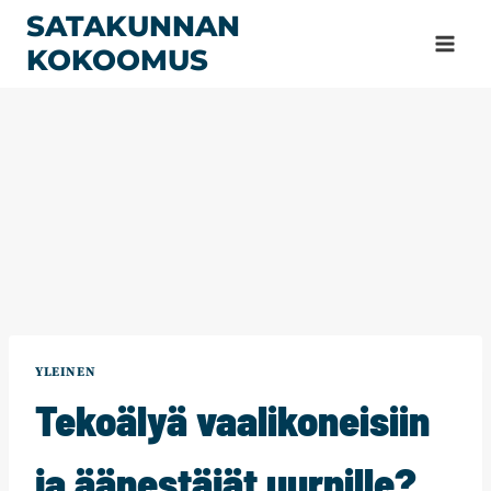
Siirry
SATAKUNNAN
sisältöön
KOKOOMUS
YLEINEN
Tekoälyä vaalikoneisiin
ja äänestäjät uurnille?