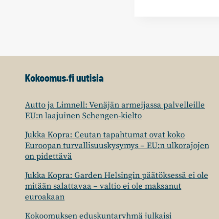
Kokoomus.fi uutisia
Autto ja Limnell: Venäjän armeijassa palvelleille
EU:n laajuinen Schengen-kielto
Jukka Kopra: Ceutan tapahtumat ovat koko
Euroopan turvallisuuskysymys – EU:n ulkorajojen
on pidettävä
Jukka Kopra: Garden Helsingin päätöksessä ei ole
mitään salattavaa – valtio ei ole maksanut
euroakaan
Kokoomuksen eduskuntaryhmä julkaisi