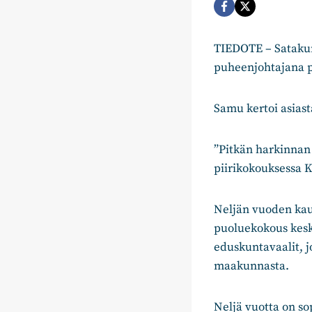
TIEDOTE – Satakun
puheenjohtajana p
Samu kertoi asiast
”Pitkän harkinnan 
piirikokouksessa 
Neljän vuoden kaus
puoluekokous keske
eduskuntavaalit, j
maakunnasta.
Neljä vuotta on sop