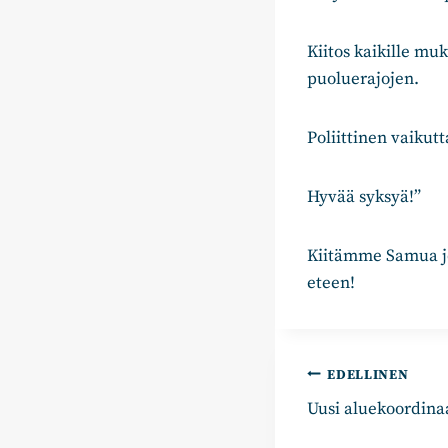
Kiitos kaikille muk
puoluerajojen.
Poliittinen vaikut
Hyvää syksyä!”
Kiitämme Samua jo
eteen!
Artikkelie
EDELLINEN
Uusi aluekoordinaa
selaus