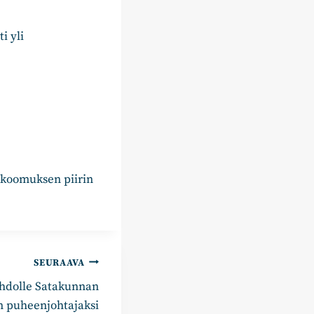
i yli
okoomuksen piirin
SEURAAVA
ehdolle Satakunnan
 puheenjohtajaksi