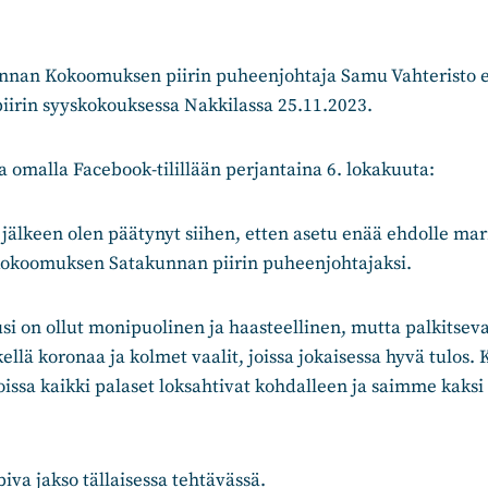
nan Kokoomuksen piirin puheenjohtaja Samu Vahteristo ei
iirin syyskokouksessa Nakkilassa 25.11.2023.
a omalla Facebook-tilillään perjantaina 6. lokakuuta:
jälkeen olen päätynyt siihen, etten asetu enää ehdolle ma
Kokoomuksen Satakunnan piirin puheenjohtajaksi.
i on ollut monipuolinen ja haasteellinen, mutta palkitseva
llä koronaa ja kolmet vaalit, joissa jokaisessa hyvä tulos.
oissa kaikki palaset loksahtivat kohdalleen ja saimme kaks
iva jakso tällaisessa tehtävässä.