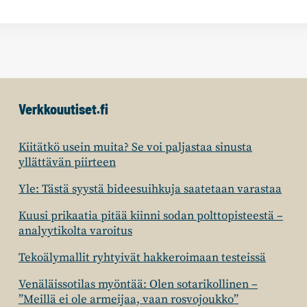
Verkkouutiset.fi
Kiitätkö usein muita? Se voi paljastaa sinusta
yllättävän piirteen
Yle: Tästä syystä bideesuihkuja saatetaan varastaa
Kuusi prikaatia pitää kiinni sodan polttopisteestä –
analyytikolta varoitus
Tekoälymallit ryhtyivät hakkeroimaan testeissä
Venäläissotilas myöntää: Olen sotarikollinen –
”Meillä ei ole armeijaa, vaan rosvojoukko”