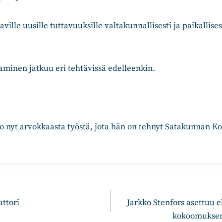
aville uusille tuttavuuksille valtakunnallisesti ja paikallisest
taminen jatkuu eri tehtävissä edelleenkin.
 nyt arvokkaasta työstä, jota hän on tehnyt Satakunnan K
n
ttori
Jarkko Stenfors asettuu 
kokoomuksen