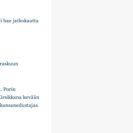
 hae jatkokautta
rraskuun
. Porin
 Kirsikkana kevään
i kansanedustajaa