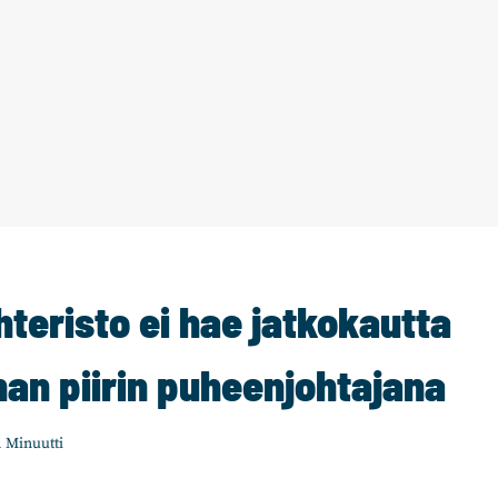
teristo ei hae jatkokautta
an piirin puheenjohtajana
1
Minuutti