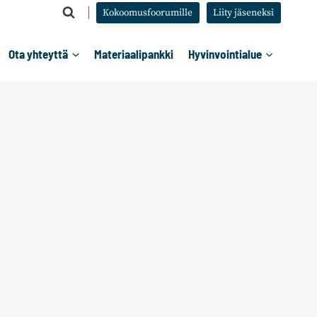
Kokoomusfoorumille
Liity jäseneksi
Ota yhteyttä
Materiaalipankki
Hyvinvointialue