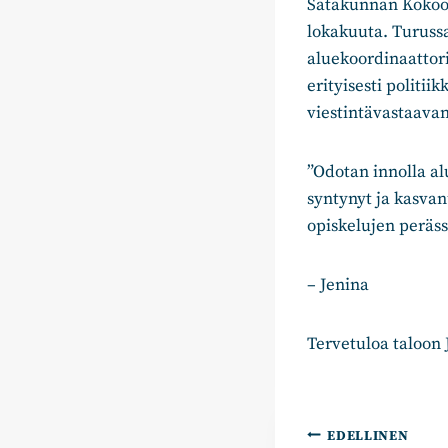
Satakunnan Kokoom
lokakuuta. Turussa
aluekoordinaattor
erityisesti politi
viestintävastaava
”Odotan innolla al
syntynyt ja kasva
opiskelujen peräs
– Jenina
Tervetuloa taloon 
Artikkelie
EDELLINEN