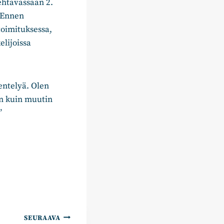
ehtävässään 2.
. Ennen
toimituksessa,
elijoissa
entelyä. Olen
en kuin muutin
”
SEURAAVA