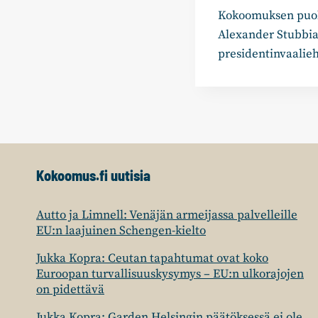
Kokoomuksen puolu
selaus
Alexander Stubbi
presidentinvaalie
Kokoomus.fi uutisia
Autto ja Limnell: Venäjän armeijassa palvelleille
EU:n laajuinen Schengen-kielto
Jukka Kopra: Ceutan tapahtumat ovat koko
Euroopan turvallisuuskysymys – EU:n ulkorajojen
on pidettävä
Jukka Kopra: Garden Helsingin päätöksessä ei ole