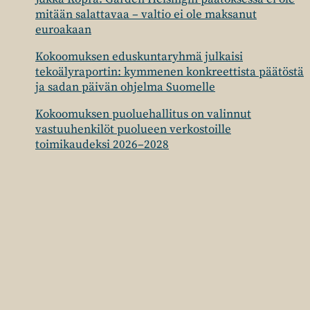
mitään salattavaa – valtio ei ole maksanut
euroakaan
Kokoomuksen eduskuntaryhmä julkaisi
tekoälyraportin: kymmenen konkreettista päätöstä
ja sadan päivän ohjelma Suomelle
Kokoomuksen puoluehallitus on valinnut
vastuuhenkilöt puolueen verkostoille
toimikaudeksi 2026–2028