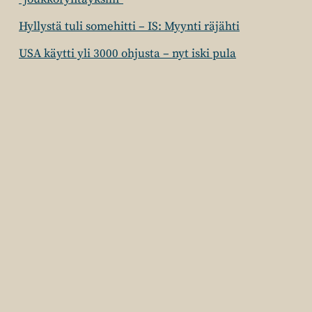
Hyllystä tuli somehitti – IS: Myynti räjähti
USA käytti yli 3000 ohjusta – nyt iski pula