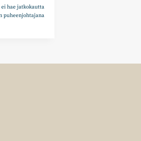
 ei hae jatkokautta
in puheenjohtajana