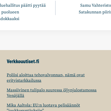
ehallitus päätti pyytää
Samu Vahteristo
a puolueen
Satakunnan piir
hdokkaaksi
Verkkouutiset.fi
Poliisi aloittaa tehovalvonnan, nämä ovat
erityistarkkailussa
Massiivinen tulipalo suuressa öljynjalostamossa
Venäjällä
Mika Aaltola: EU:n luotava pelisäännöt
”joukkoryntäyksiin”