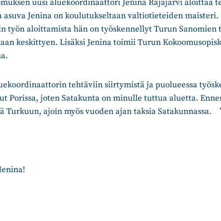
uksen uusi aluekoordinaattori Jenina Rajajärvi aloittaa t
 asuva Jenina on koulutukseltaan valtiotieteiden maisteri
in työn aloittamista hän on työskennellyt Turun Sanomien 
ikkaan keskittyen. Lisäksi Jenina toimii Turun Kokoomusopisk
na.
uekoordinaattorin tehtäviin siirtymistä ja puolueessa työsk
nut
Porissa, joten Satakunta on minulle tuttua aluetta. Enn
sä Turkuun, ajoin myös vuoden ajan taksia Satakunnassa.
Jenina!
n