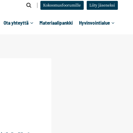
Kokoomusfoorumille
Liity jäseneksi
Ota yhteyttä
Materiaalipankki
Hyvinvointialue