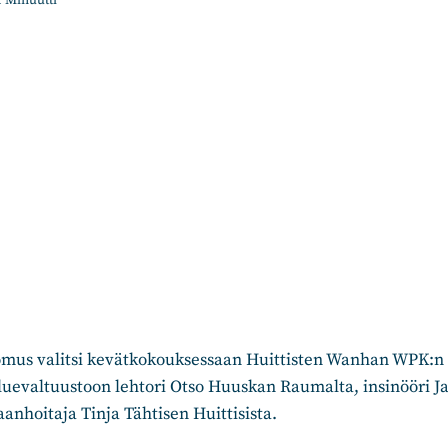
1
Minuutti
us valitsi kevätkokouksessaan Huittisten Wanhan WPK:n t
evaltuustoon lehtori Otso Huuskan Raumalta, insinööri Ja
aanhoitaja Tinja Tähtisen Huittisista.