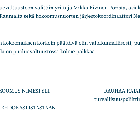
uevaltuustoon valittiin yrittäjä Mikko Kivinen Porista, asi
aumalta sekä kokoomusnuorten järjestökoordinaattori Ne
n kokoomuksen korkein päättävä elin valtakunnallisesti, 
lla on puoluevaltuustossa kolme paikkaa.
n
OOMUS NIMESI YLI
RAUHAA RAJAL
turvallisuuspoliitt
IEHDOKASLISTASTAAN