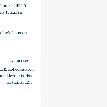
akkuuspäällikkö
lly Pitkänen
puoluekokousten
SEURAAVA
LE: Kokoomuksen
inen kiertue Porissa
torstaina, 12.5.