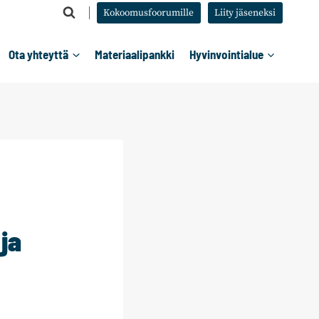
Kokoomusfoorumille
Liity jäseneksi
Ota yhteyttä
Materiaalipankki
Hyvinvointialue
ja