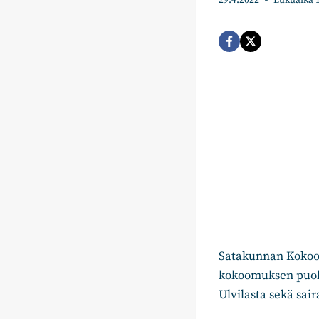
29.4.2022
Lukuaika
Satakunnan Kokoom
kokoomuksen puolu
Ulvilasta sekä sair