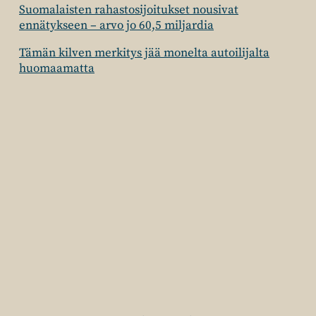
Suomalaisten rahastosijoitukset nousivat
ennätykseen – arvo jo 60,5 miljardia
Tämän kilven merkitys jää monelta autoilijalta
huomaamatta