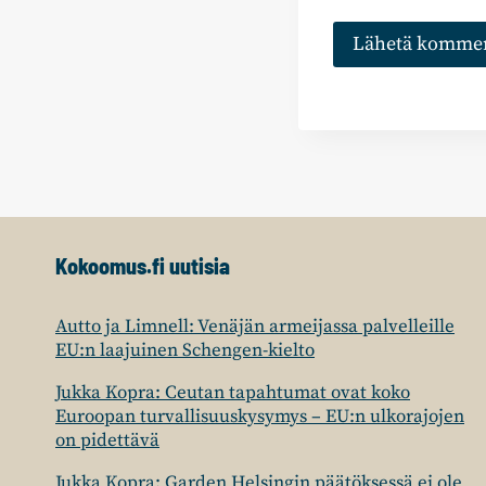
Kokoomus.fi uutisia
Autto ja Limnell: Venäjän armeijassa palvelleille
EU:n laajuinen Schengen-kielto
Jukka Kopra: Ceutan tapahtumat ovat koko
Euroopan turvallisuuskysymys – EU:n ulkorajojen
on pidettävä
Jukka Kopra: Garden Helsingin päätöksessä ei ole