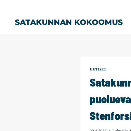
Siirry
sisältöön
SATAKUNNAN KOKOOMUS
UUTISET
Satakunn
puolueva
Stenfors