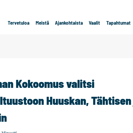
Tervetuloa
Meistä
Ajankohtaista
Vaalit
Tapahtumat
an Kokoomus valitsi
ltuustoon Huuskan, Tähtisen 
in