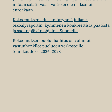
mitään salattavaa – valtio ei ole maksanut
euroakaan
Kokoomuksen eduskuntaryhmä julkaisi
tekoälyraportin: kymmenen konkreettista päätöstä
ja sadan päivän ohjelma Suomelle
Kokoomuksen puoluehallitus on valinnut
vastuuhenkilöt puolueen verkostoille
toimikaudeksi 2026–2028