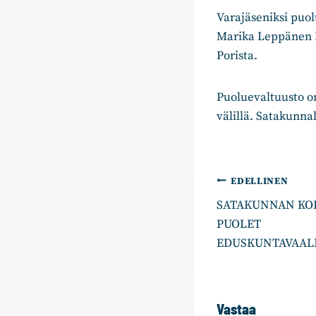
Varajäseniksi puol
Marika Leppänen R
Porista.
Puoluevaltuusto o
välillä. Satakunna
Artikkelie
EDELLINEN
SATAKUNNAN KOK
selaus
PUOLET
EDUSKUNTAVAAL
Vastaa