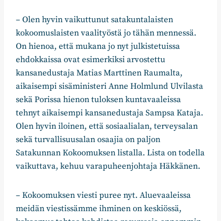
– Olen hyvin vaikuttunut satakuntalaisten
kokoomuslaisten vaalityöstä jo tähän mennessä.
On hienoa, että mukana jo nyt julkistetuissa
ehdokkaissa ovat esimerkiksi arvostettu
kansanedustaja Matias Marttinen Raumalta,
aikaisempi sisäministeri Anne Holmlund Ulvilasta
sekä Porissa hienon tuloksen kuntavaaleissa
tehnyt aikaisempi kansanedustaja Sampsa Kataja.
Olen hyvin iloinen, että sosiaalialan, terveysalan
sekä turvallisuusalan osaajia on paljon
Satakunnan Kokoomuksen listalla. Lista on todella
vaikuttava, kehuu varapuheenjohtaja Häkkänen.
– Kokoomuksen viesti puree nyt. Aluevaaleissa
meidän viestissämme ihminen on keskiössä,