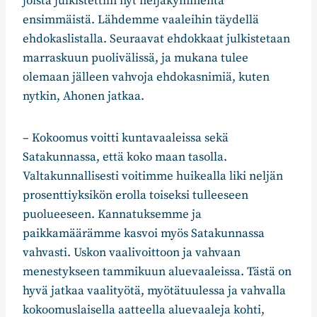
joista julkistettiin nyt neljäkymmentä
ensimmäistä. Lähdemme vaaleihin täydellä
ehdokaslistalla. Seuraavat ehdokkaat julkistetaan
marraskuun puolivälissä, ja mukana tulee
olemaan jälleen vahvoja ehdokasnimiä, kuten
nytkin, Ahonen jatkaa.
– Kokoomus voitti kuntavaaleissa sekä
Satakunnassa, että koko maan tasolla.
Valtakunnallisesti voitimme huikealla liki neljän
prosenttiyksikön erolla toiseksi tulleeseen
puolueeseen. Kannatuksemme ja
paikkamäärämme kasvoi myös Satakunnassa
vahvasti. Uskon vaalivoittoon ja vahvaan
menestykseen tammikuun aluevaaleissa. Tästä on
hyvä jatkaa vaalityötä, myötätuulessa ja vahvalla
kokoomuslaisella aatteella aluevaaleja kohti,