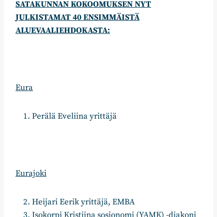
SATAKUNNAN KOKOOMUKSEN NYT
JULKISTAMAT 40 ENSIMMÄISTÄ
ALUEVAALIEHDOKASTA:
Eura
Perälä Eveliina yrittäjä
Eurajoki
Heijari Eerik yrittäjä, EMBA
Isokorpi Kristiina sosionomi (YAMK) -diakoni