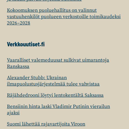
Kokoomuksen puoluehallitus on valinnut
vastuuhenkilöt puolueen verkostoille toimikaudeksi
2026–2028
Verkkouutiset.fi
Vaaralliset valemeduusat sulkivat uimarantoja
Ranskassa
Alexander Stubb: Ukrainan
ilmapuolustusjärjestelmää tulee vahvistaa
Räjähdedrooni löytyi lentokentältä Saksassa
Bensiinin hinta laski Vladimir Putinin vierailun
ajaksi
Suomi lähettää rajavartijoita Viroon