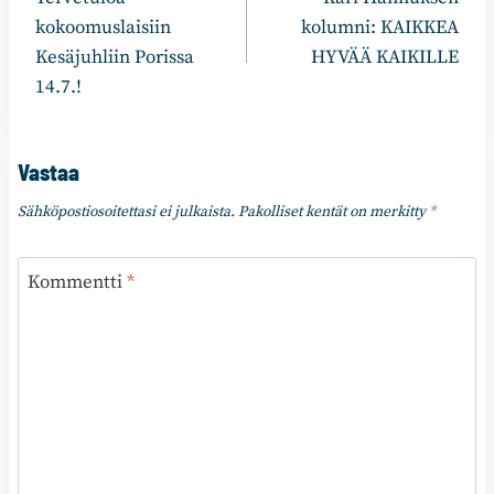
selaus
kokoomuslaisiin
kolumni: KAIKKEA
Kesäjuhliin Porissa
HYVÄÄ KAIKILLE
14.7.!
Vastaa
Sähköpostiosoitettasi ei julkaista.
Pakolliset kentät on merkitty
*
Kommentti
*