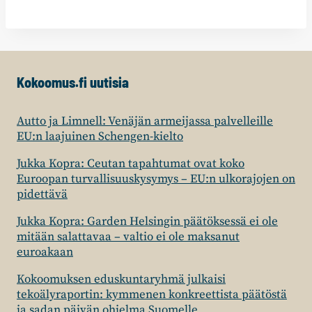
Kokoomus.fi uutisia
Autto ja Limnell: Venäjän armeijassa palvelleille
EU:n laajuinen Schengen-kielto
Jukka Kopra: Ceutan tapahtumat ovat koko
Euroopan turvallisuuskysymys – EU:n ulkorajojen on
pidettävä
Jukka Kopra: Garden Helsingin päätöksessä ei ole
mitään salattavaa – valtio ei ole maksanut
euroakaan
Kokoomuksen eduskuntaryhmä julkaisi
tekoälyraportin: kymmenen konkreettista päätöstä
ja sadan päivän ohjelma Suomelle