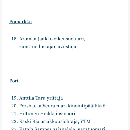
Pomarkku
Aromaa Jaakko oikeusnotaari,
kansanedustajan avustaja
Pori
Anttila Taru yrittäjä
Forsbacka Veera markkinointipäällikkö
Hiltunen Heikki insinööri
Kaski Bia asiakkuusjohtaja, YTM
Kataja Sampsa asianajaja, varatuomari