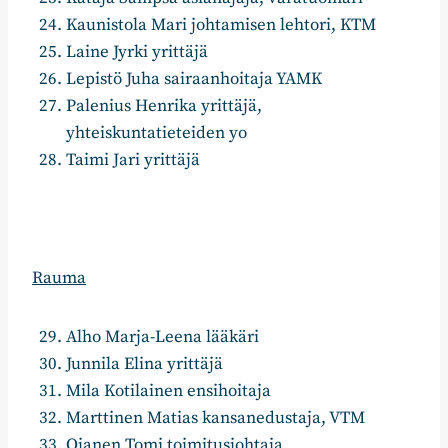
Kaunistola Mari johtamisen lehtori, KTM
Laine Jyrki yrittäjä
Lepistö Juha sairaanhoitaja YAMK
Palenius Henrika yrittäjä,
yhteiskuntatieteiden yo
Taimi Jari yrittäjä
Rauma
Alho Marja-Leena lääkäri
Junnila Elina yrittäjä
Mila Kotilainen ensihoitaja
Marttinen Matias kansanedustaja, VTM
Ojanen Tomi toimitusjohtaja