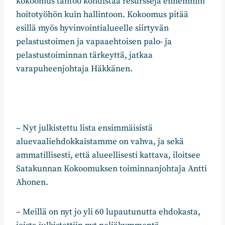
kokoomus tahtoo kohdistaa resursseja ennemmin
hoitotyöhön kuin hallintoon. Kokoomus pitää
esillä myös hyvinvointialueelle siirtyvän
pelastustoimen ja vapaaehtoisen palo- ja
pelastustoiminnan tärkeyttä, jatkaa
varapuheenjohtaja Häkkänen.
– Nyt julkistettu lista ensimmäisistä
aluevaaliehdokkaistamme on vahva, ja sekä
ammatillisesti, että alueellisesti kattava, iloitsee
Satakunnan Kokoomuksen toiminnanjohtaja Antti
Ahonen.
– Meillä on nyt jo yli 60 lupautunutta ehdokasta,