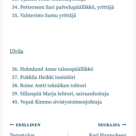
Pettersson Sari palvelupäällikkö, yrittäjä
Vahteristo Samu yrittäjä
Ulvila
Holmlund Anne talouspäällikkö
Pukkila Heikki insinööri
Roine Antti tekniikan tohtori
Sillanpää Marja lehtori, sairaanhoitaja
Vepsä Kimmo sivistystoimenjohtaja
Artikkelien
EDELLINEN
SEURAAVA
Tervetuloa
Kari Hannuksen