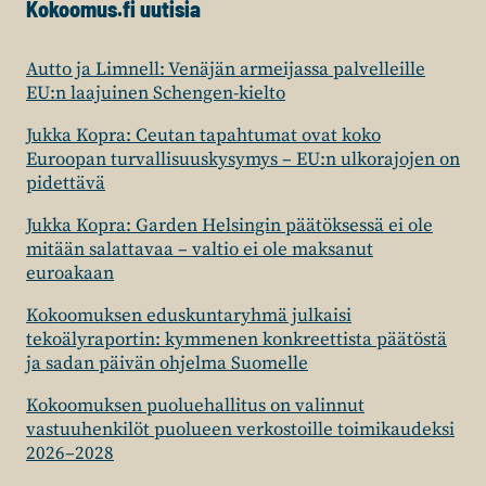
Kokoomus.fi uutisia
Autto ja Limnell: Venäjän armeijassa palvelleille
EU:n laajuinen Schengen-kielto
Jukka Kopra: Ceutan tapahtumat ovat koko
Euroopan turvallisuuskysymys – EU:n ulkorajojen on
pidettävä
Jukka Kopra: Garden Helsingin päätöksessä ei ole
mitään salattavaa – valtio ei ole maksanut
euroakaan
Kokoomuksen eduskuntaryhmä julkaisi
tekoälyraportin: kymmenen konkreettista päätöstä
ja sadan päivän ohjelma Suomelle
Kokoomuksen puoluehallitus on valinnut
vastuuhenkilöt puolueen verkostoille toimikaudeksi
2026–2028