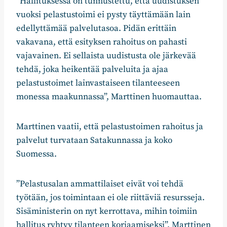
”Hallituksessa on tunnustettu, että uudistuksen
vuoksi pelastustoimi ei pysty täyttämään lain
edellyttämää palvelutasoa. Pidän erittäin
vakavana, että esityksen rahoitus on pahasti
vajavainen. Ei sellaista uudistusta ole järkevää
tehdä, joka heikentää palveluita ja ajaa
pelastustoimet lainvastaiseen tilanteeseen
monessa maakunnassa”, Marttinen huomauttaa.
Marttinen vaatii, että pelastustoimen rahoitus ja
palvelut turvataan Satakunnassa ja koko
Suomessa.
”Pelastusalan ammattilaiset eivät voi tehdä
työtään, jos toimintaan ei ole riittäviä resursseja.
Sisäministerin on nyt kerrottava, mihin toimiin
hallitus ryhtyy tilanteen korjaamiseksi”, Marttinen