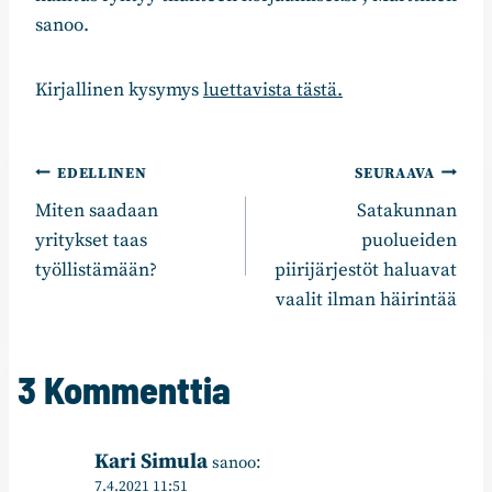
sanoo.
Kirjallinen kysymys
luettavista tästä.
Artikkelien
EDELLINEN
SEURAAVA
Miten saadaan
Satakunnan
selaus
yritykset taas
puolueiden
työllistämään?
piirijärjestöt haluavat
vaalit ilman häirintää
3 Kommenttia
Kari Simula
sanoo:
7.4.2021 11:51