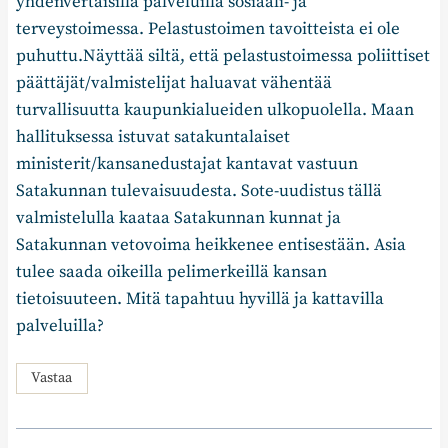
yhdenvertaisilla palveluilla sosiaali- ja
terveystoimessa. Pelastustoimen tavoitteista ei ole
puhuttu.Näyttää siltä, että pelastustoimessa poliittiset
päättäjät/valmistelijat haluavat vähentää
turvallisuutta kaupunkialueiden ulkopuolella. Maan
hallituksessa istuvat satakuntalaiset
ministerit/kansanedustajat kantavat vastuun
Satakunnan tulevaisuudesta. Sote-uudistus tällä
valmistelulla kaataa Satakunnan kunnat ja
Satakunnan vetovoima heikkenee entisestään. Asia
tulee saada oikeilla pelimerkeillä kansan
tietoisuuteen. Mitä tapahtuu hyvillä ja kattavilla
palveluilla?
Vastaa