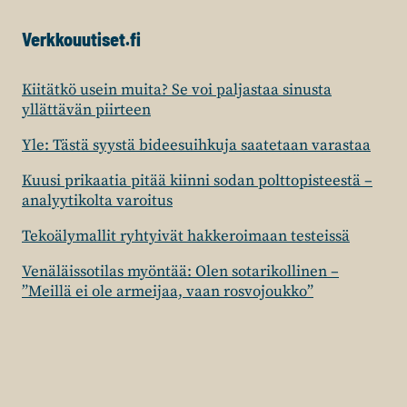
Verkkouutiset.fi
Kiitätkö usein muita? Se voi paljastaa sinusta
yllättävän piirteen
Yle: Tästä syystä bideesuihkuja saatetaan varastaa
Kuusi prikaatia pitää kiinni sodan polttopisteestä –
analyytikolta varoitus
Tekoälymallit ryhtyivät hakkeroimaan testeissä
Venäläissotilas myöntää: Olen sotarikollinen –
”Meillä ei ole armeijaa, vaan rosvojoukko”