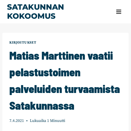
Siirry
SATAKUNNAN
sisältöön
KOKOOMUS
KIRJOITUKSET
Matias Marttinen vaatii
pelastustoimen
palveluiden turvaamista
Satakunnassa
7.4.2021
Lukuaika
1
Minuutti