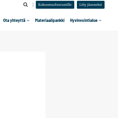
Kokoomusfoorumille
Liity jäseneksi
Ota yhteyttä
Materiaalipankki
Hyvinvointialue