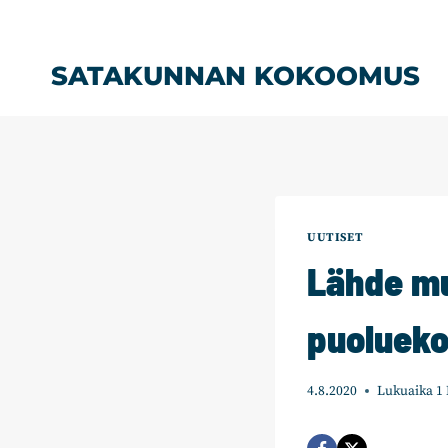
Siirry
sisältöön
SATAKUNNAN KOKOOMUS
UUTISET
Lähde mu
puoluek
4.8.2020
Lukuaika
1