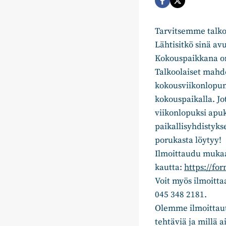
Tarvitsemme talko
Lähtisitkö sinä av
Kokouspaikkana on
Talkoolaiset mahdo
kokousviikonlopun
kokouspaikalla. Jo
viikonlopuksi apuk
paikallisyhdistykse
porukasta löytyy!
Ilmoittaudu mukaan
kautta:
https://f
Voit myös ilmoitta
045 348 2181.
Olemme ilmoittautu
tehtäviä ja millä a