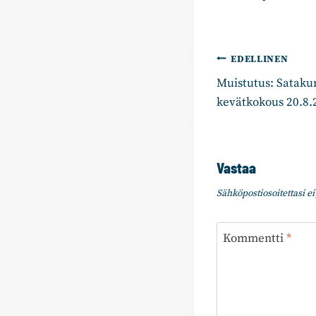
Artikkelie
EDELLINEN
Muistutus: Satak
selaus
kevätkokous 20.8.
Vastaa
Sähköpostiosoitettasi ei 
Kommentti
*