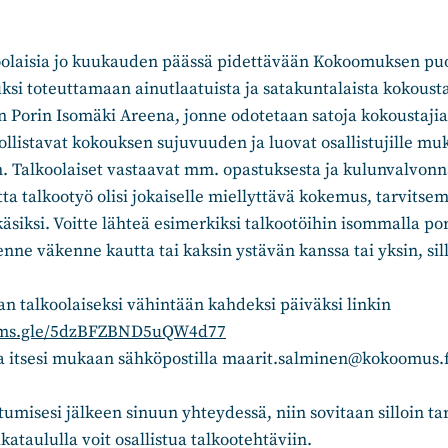
olaisia jo kuukauden päässä pidettävään Kokoomuksen pu
uksi toteuttamaan ainutlaatuista ja satakuntalaista kokousta
 Porin Isomäki Areena, jonne odotetaan satoja kokoustaji
llistavat kokouksen sujuvuuden ja luovat osallistujille m
. Talkoolaiset vastaavat mm. opastuksesta ja kulunvalvonn
tta talkootyö olisi jokaiselle miellyttävä kokemus, tarvitse
äsiksi. Voitte lähteä esimerkiksi talkootöihin isommalla p
nne väkenne kautta tai kaksin ystävän kanssa tai yksin, sill
 talkoolaiseksi vähintään kahdeksi päiväksi linkin
orms.gle/5dzBFZBND5uQW4d77
a itsesi mukaan sähköpostilla maarit.salminen@kokoomus.fi
misesi jälkeen sinuun yhteydessä, niin sovitaan silloin t
ikataululla voit osallistua talkootehtäviin.