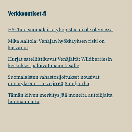
Verkkouutiset.fi
HS: Tätä suomalaista yliopistoa ei ole olemassa
Mika Aaltola: Venäjän hyökkäyksen riski on
kasvanut
Hurjat satelliittikuvat Venäjältä: Wildberriesin
keskukset paloivat maan tasalle
Suomalaisten rahastosijoitukset nousivat
ennätykseen – arvo jo 60,5 miljardia
Tämän kilven merkitys jää monelta autoilijalta
huomaamatta