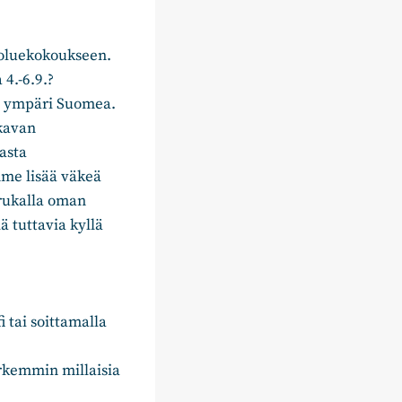
oluekokoukseen.
 4.-6.9.?
a ympäri Suomea.
ukavan
asta
mme lisää väkeä
orukalla oman
ä tuttavia kyllä
 tai soittamalla
arkemmin millaisia