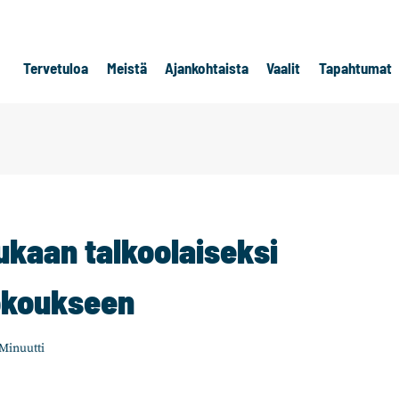
Tervetuloa
Meistä
Ajankohtaista
Vaalit
Tapahtumat
kaan talkoolaiseksi
okoukseen
Minuutti