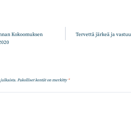
n
unnan Kokoomuksen
Tervettä järkeä ja vastu
2020
julkaista.
Pakolliset kentät on merkitty
*