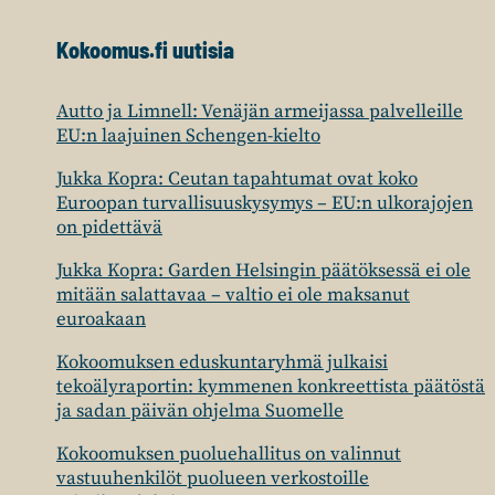
Kokoomus.fi uutisia
Autto ja Limnell: Venäjän armeijassa palvelleille
EU:n laajuinen Schengen-kielto
Jukka Kopra: Ceutan tapahtumat ovat koko
Euroopan turvallisuuskysymys – EU:n ulkorajojen
on pidettävä
Jukka Kopra: Garden Helsingin päätöksessä ei ole
mitään salattavaa – valtio ei ole maksanut
euroakaan
Kokoomuksen eduskuntaryhmä julkaisi
tekoälyraportin: kymmenen konkreettista päätöstä
ja sadan päivän ohjelma Suomelle
Kokoomuksen puoluehallitus on valinnut
vastuuhenkilöt puolueen verkostoille