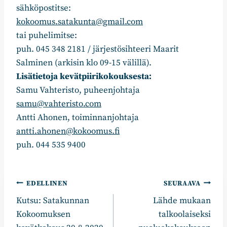
sähköpostitse:
kokoomus.satakunta@gmail.com
tai puhelimitse:
puh. 045 348 2181 / järjestösihteeri Maarit
Salminen (arkisin klo 09-15 välillä).
Lisätietoja kevätpiirikokouksesta:
Samu Vahteristo, puheenjohtaja
samu@vahteristo.com
Antti Ahonen, toiminnanjohtaja
antti.ahonen@kokoomus.fi
puh. 044 535 9400
Artikkelien
EDELLINEN
SEURAAVA
Kutsu: Satakunnan
Lähde mukaan
selaus
Kokoomuksen
talkoolaiseksi