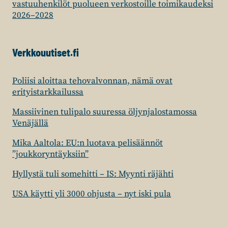
vastuuhenkilöt puolueen verkostoille toimikaudeksi
2026–2028
Verkkouutiset.fi
Poliisi aloittaa tehovalvonnan, nämä ovat
erityistarkkailussa
Massiivinen tulipalo suuressa öljynjalostamossa
Venäjällä
Mika Aaltola: EU:n luotava pelisäännöt
”joukkoryntäyksiin”
Hyllystä tuli somehitti – IS: Myynti räjähti
USA käytti yli 3000 ohjusta – nyt iski pula