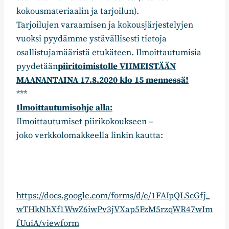
kokousmateriaalin ja tarjoilun).
Tarjoilujen varaamisen ja kokousjärjestelyjen
vuoksi pyydämme ystävällisesti tietoja
osallistujamääristä etukäteen. Ilmoittautumisia
pyydetään
piiritoimistolle VIIMEISTÄÄN
MAANANTAINA 17.8.2020 klo 15 mennessä!
***
Ilmoittautumisohje alla:
Ilmoittautumiset piirikokoukseen –
joko verkkolomakkeella linkin kautta:
https://docs.google.com/forms/d/e/1FAIpQLScGfj_
wTHkNhXf1WwZ6iwPv3jVXap5FzM5rzqWR47wIm
fUuiA/viewform