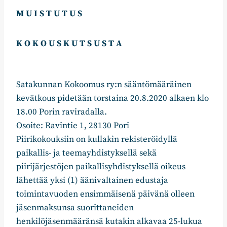
M U I S T U T U S
K O K O U S K U T S U S T A
Satakunnan Kokoomus ry:n sääntömääräinen
kevätkous pidetään torstaina 20.8.2020 alkaen klo
18.00 Porin raviradalla.
Osoite: Ravintie 1, 28130 Pori
Piirikokouksiin on kullakin rekisteröidyllä
paikallis- ja teemayhdistyksellä sekä
piirijärjestöjen paikallisyhdistyksellä oikeus
lähettää yksi (1) äänivaltainen edustaja
toimintavuoden ensimmäisenä päivänä olleen
jäsenmaksunsa suorittaneiden
henkilöjäsenmääränsä kutakin alkavaa 25-lukua