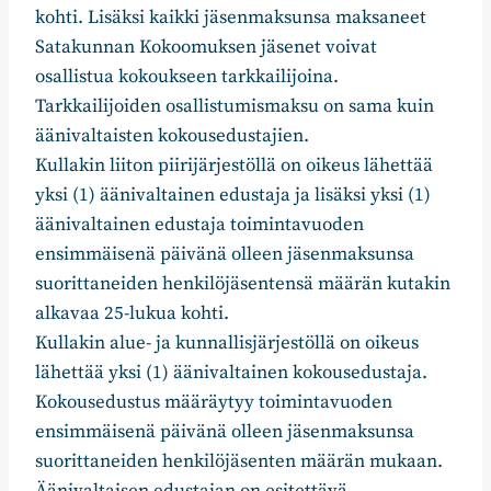
kohti. Lisäksi kaikki jäsenmaksunsa maksaneet
Satakunnan Kokoomuksen jäsenet voivat
osallistua kokoukseen tarkkailijoina.
Tarkkailijoiden osallistumismaksu on sama kuin
äänivaltaisten kokousedustajien.
Kullakin liiton piirijärjestöllä on oikeus lähettää
yksi (1) äänivaltainen edustaja ja lisäksi yksi (1)
äänivaltainen edustaja toimintavuoden
ensimmäisenä päivänä olleen jäsenmaksunsa
suorittaneiden henkilöjäsentensä määrän kutakin
alkavaa 25-lukua kohti.
Kullakin alue- ja kunnallisjärjestöllä on oikeus
lähettää yksi (1) äänivaltainen kokousedustaja.
Kokousedustus määräytyy toimintavuoden
ensimmäisenä päivänä olleen jäsenmaksunsa
suorittaneiden henkilöjäsenten määrän mukaan.
Äänivaltaisen edustajan on esitettävä