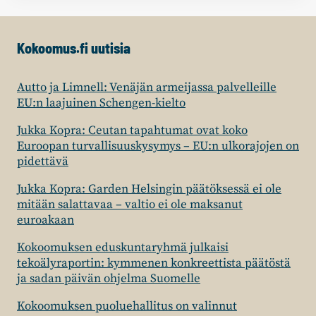
Kokoomus.fi uutisia
Autto ja Limnell: Venäjän armeijassa palvelleille
EU:n laajuinen Schengen-kielto
Jukka Kopra: Ceutan tapahtumat ovat koko
Euroopan turvallisuuskysymys – EU:n ulkorajojen on
pidettävä
Jukka Kopra: Garden Helsingin päätöksessä ei ole
mitään salattavaa – valtio ei ole maksanut
euroakaan
Kokoomuksen eduskuntaryhmä julkaisi
tekoälyraportin: kymmenen konkreettista päätöstä
ja sadan päivän ohjelma Suomelle
Kokoomuksen puoluehallitus on valinnut