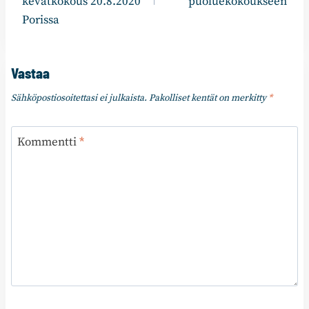
kevätkokous 20.8.2020
puoluekokoukseen
Porissa
Vastaa
Sähköpostiosoitettasi ei julkaista.
Pakolliset kentät on merkitty
*
Kommentti
*