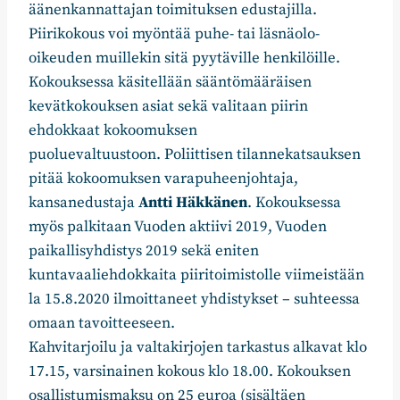
äänenkannattajan toimituksen edustajilla.
Piirikokous voi myöntää puhe- tai läsnäolo-
oikeuden muillekin sitä pyytäville henkilöille.
Kokouksessa käsitellään sääntömääräisen
kevätkokouksen asiat sekä valitaan piirin
ehdokkaat kokoomuksen
puoluevaltuustoon. Poliittisen tilannekatsauksen
pitää kokoomuksen varapuheenjohtaja,
kansanedustaja
Antti Häkkänen
. Kokouksessa
myös palkitaan Vuoden aktiivi 2019, Vuoden
paikallisyhdistys 2019 sekä eniten
kuntavaaliehdokkaita piiritoimistolle viimeistään
la 15.8.2020 ilmoittaneet yhdistykset – suhteessa
omaan tavoitteeseen.
Kahvitarjoilu ja valtakirjojen tarkastus alkavat klo
17.15, varsinainen kokous klo 18.00. Kokouksen
osallistumismaksu on 25 euroa (sisältäen