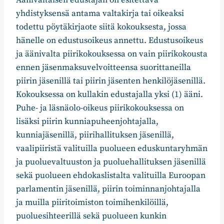
yhdistyksensä antama valtakirja tai oikeaksi
todettu pöytäkirjaote siitä kokouksesta, jossa
hänelle on edustusoikeus annettu. Edustusoikeus
ja äänivalta piirikokouksessa on vain piirikokousta
ennen jäsenmaksuvelvoitteensa suorittaneilla
piirin jäsenillä tai piirin jäsenten henkilöjäsenillä.
Kokouksessa on kullakin edustajalla yksi (1) ääni.
Puhe- ja läsnäolo-oikeus piirikokouksessa on
lisäksi piirin kunniapuheenjohtajalla,
kunniajäsenillä, piirihallituksen jäsenillä,
vaalipiiristä valituilla puolueen eduskuntaryhmän
ja
puoluevaltuuston
ja puoluehallituksen jäsenillä
sekä puolueen ehdokaslistalta valituilla Euroopan
parlamentin jäsenillä, piirin toiminnanjohtajalla
ja muilla piiritoimiston toimihenkilöillä,
puoluesihteerillä sekä puolueen kunkin