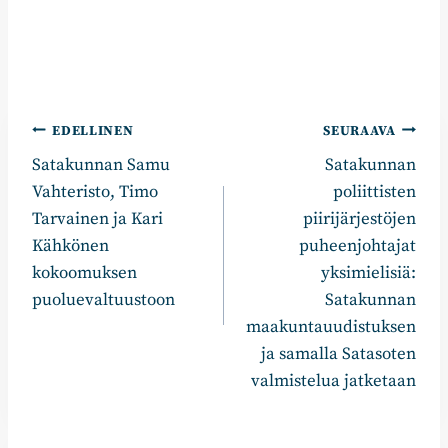
Artikkelien
EDELLINEN
SEURAAVA
Satakunnan Samu
Satakunnan
selaus
Vahteristo, Timo
poliittisten
Tarvainen ja Kari
piirijärjestöjen
Kähkönen
puheenjohtajat
kokoomuksen
yksimielisiä:
puoluevaltuustoon
Satakunnan
maakuntauudistuksen
ja samalla Satasoten
valmistelua jatketaan