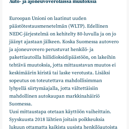
Auto- ja ajoneuvoverolaissa muutoksia
Euroopan Unioni on laatinut uuden
päästötestausmenetelmän (WLTP). Edellinen
NEDC-järjestelmä on kehitelty 80-luvulla ja on jo
jäänyt ajastaan jälkeen. Koska Suomessa autovero
ja ajoneuvovero perustuvat henkilö- ja
pakettiautoilla hiilidioksidipäästöön, on lakeihin
tehtävä muutoksia, jotta mittaustavan muutos ei
keskimäärin kiristä tai laske verotusta. Lisäksi
sopeutus on toteutettava mahdollisimman
lyhyellä siirtymäajalla, jotta vältettäisiin
mahdollinen autokaupan markkinahäiriö
Suomessa.
Uusi mittaustapa otetaan käyttöön vaiheittain.
Syyskuusta 2018 lähtien joitain poikkeuksia
lukuun ottamatta kaikista uusista henkilöautoista