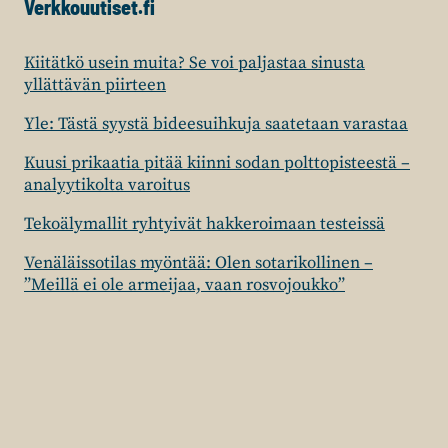
Verkkouutiset.fi
Kiitätkö usein muita? Se voi paljastaa sinusta
yllättävän piirteen
Yle: Tästä syystä bideesuihkuja saatetaan varastaa
Kuusi prikaatia pitää kiinni sodan polttopisteestä –
analyytikolta varoitus
Tekoälymallit ryhtyivät hakkeroimaan testeissä
Venäläissotilas myöntää: Olen sotarikollinen –
”Meillä ei ole armeijaa, vaan rosvojoukko”