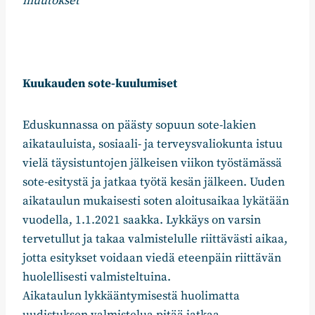
muutokset
Kuukauden sote-kuulumiset
Eduskunnassa on päästy sopuun sote-lakien
aikatauluista, sosiaali- ja terveysvaliokunta istuu
vielä täysistuntojen jälkeisen viikon työstämässä
sote-esitystä ja jatkaa työtä kesän jälkeen. Uuden
aikataulun mukaisesti soten aloitusaikaa lykätään
vuodella, 1.1.2021 saakka. Lykkäys on varsin
tervetullut ja takaa valmistelulle riittävästi aikaa,
jotta esitykset voidaan viedä eteenpäin riittävän
huolellisesti valmisteltuina.
Aikataulun lykkääntymisestä huolimatta
uudistuksen valmistelua pitää jatkaa