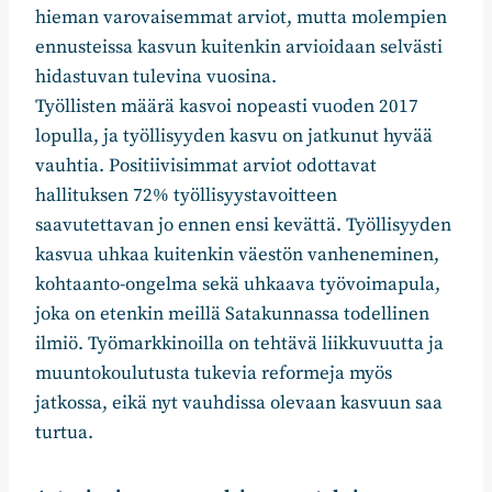
hieman varovaisemmat arviot, mutta molempien
ennusteissa kasvun kuitenkin arvioidaan selvästi
hidastuvan tulevina vuosina.
Työllisten määrä kasvoi nopeasti vuoden 2017
lopulla, ja työllisyyden kasvu on jatkunut hyvää
vauhtia. Positiivisimmat arviot odottavat
hallituksen 72% työllisyystavoitteen
saavutettavan jo ennen ensi kevättä. Työllisyyden
kasvua uhkaa kuitenkin väestön vanheneminen,
kohtaanto-ongelma sekä uhkaava työvoimapula,
joka on etenkin meillä Satakunnassa todellinen
ilmiö. Työmarkkinoilla on tehtävä liikkuvuutta ja
muuntokoulutusta tukevia reformeja myös
jatkossa, eikä nyt vauhdissa olevaan kasvuun saa
turtua.