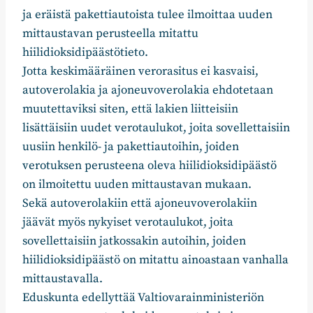
ja eräistä pakettiautoista tulee ilmoittaa uuden
mittaustavan perusteella mitattu
hiilidioksidipäästötieto.
Jotta keskimääräinen verorasitus ei kasvaisi,
autoverolakia ja ajoneuvoverolakia ehdotetaan
muutettaviksi siten, että lakien liitteisiin
lisättäisiin uudet verotaulukot, joita sovellettaisiin
uusiin henkilö- ja pakettiautoihin, joiden
verotuksen perusteena oleva hiilidioksidipäästö
on ilmoitettu uuden mittaustavan mukaan.
Sekä autoverolakiin että ajoneuvoverolakiin
jäävät myös nykyiset verotaulukot, joita
sovellettaisiin jatkossakin autoihin, joiden
hiilidioksidipäästö on mitattu ainoastaan vanhalla
mittaustavalla.
Eduskunta edellyttää Valtiovarainministeriön