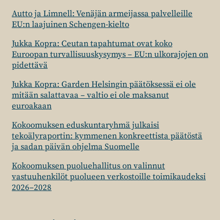
Autto ja Limnell: Venäjän armeijassa palvelleille
EU:n laajuinen Schengen-kielto
Jukka Kopra: Ceutan tapahtumat ovat koko
Euroopan turvallisuuskysymys – EU:n ulkorajojen on
pidettävä
Jukka Kopra: Garden Helsingin päätöksessä ei ole
mitään salattavaa – valtio ei ole maksanut
euroakaan
Kokoomuksen eduskuntaryhmä julkaisi
tekoälyraportin: kymmenen konkreettista päätöstä
ja sadan päivän ohjelma Suomelle
Kokoomuksen puoluehallitus on valinnut
vastuuhenkilöt puolueen verkostoille toimikaudeksi
2026–2028