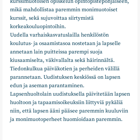
kurssimuotoisen opiskelun opintopistepohjaiseen,
mikä mahdollistaa paremmin monimuotoiset
kurssit, sekä sujuvoittaa siirtymistä
korkeakouluopintoihin.
Uudella varhaiskasvatuslailla henkilöstön
koulutus- ja osaamistasoa nostetaan ja lapselle
annetaan lain puitteissa parempi suoja
kiusaamiselta, väkivallalta sekä häirinnältä.
Tiedonkulkua päiväkotien ja perheiden välillä
parannetaan. Uudistuksen keskiössä on lapsen
edun ja aseman parantaminen.
Lapsenhuoltolain uudistuksella päivitetään lapsen
huoltoon ja tapaamisoikeuksiin liittyviä pykäliä
niin, että lapsen ääni pääsee paremmin kuuluviin
ja monimuotoperheet huomioidaan paremmin.