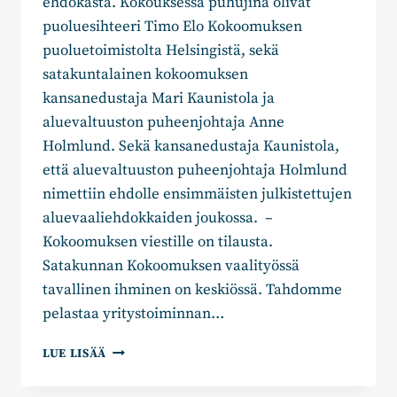
ehdokasta. Kokouksessa puhujina olivat
puoluesihteeri Timo Elo Kokoomuksen
puoluetoimistolta Helsingistä, sekä
satakuntalainen kokoomuksen
kansanedustaja Mari Kaunistola ja
aluevaltuuston puheenjohtaja Anne
Holmlund. Sekä kansanedustaja Kaunistola,
että aluevaltuuston puheenjohtaja Holmlund
nimettiin ehdolle ensimmäisten julkistettujen
aluevaaliehdokkaiden joukossa. –
Kokoomuksen viestille on tilausta.
Satakunnan Kokoomuksen vaalityössä
tavallinen ihminen on keskiössä. Tahdomme
pelastaa yritystoiminnan…
SATAKUNNAN
LUE LISÄÄ
KOKOOMUS
ASETTI