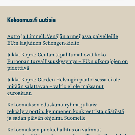
ENSIMMÄISET
ALUEVAALIEHDOKKAAT
Kokoomus.fi uutisia
Autto ja Limnell: Venäjän armeijassa palvelleille
EU:n laajuinen Schengen-kielto
Jukka Kopra: Ceutan tapahtumat ovat koko
Euroopan turvallisuuskysymys – EU:n ulkorajojen on
pidettävä
Jukka Kopra: Garden Helsingin päätöksessä ei ole
mitään salattavaa – valtio ei ole maksanut
euroakaan
Kokoomuksen eduskuntaryhmä julkaisi
tekoälyraportin: kymmenen konkreettista päätöstä
ja sadan päivän ohjelma Suomelle
Kokoomuksen puoluehallitus on valinnut