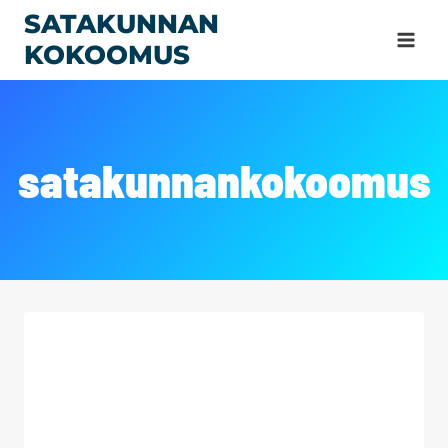
Siirry
SATAKUNNAN
sisältöön
KOKOOMUS
satakunnankokoomus