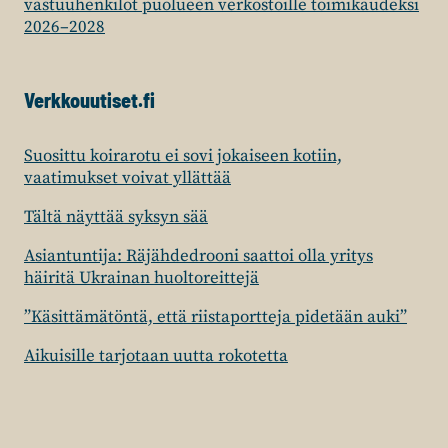
vastuuhenkilöt puolueen verkostoille toimikaudeksi
2026–2028
Verkkouutiset.fi
Suosittu koirarotu ei sovi jokaiseen kotiin,
vaatimukset voivat yllättää
Tältä näyttää syksyn sää
Asiantuntija: Räjähdedrooni saattoi olla yritys
häiritä Ukrainan huoltoreittejä
”Käsittämätöntä, että riistaportteja pidetään auki”
Aikuisille tarjotaan uutta rokotetta