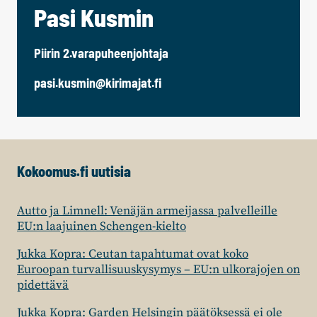
Pasi Kusmin
Piirin 2.varapuheenjohtaja
pasi.kusmin@kirimajat.fi
Kokoomus.fi uutisia
Autto ja Limnell: Venäjän armeijassa palvelleille
EU:n laajuinen Schengen-kielto
Jukka Kopra: Ceutan tapahtumat ovat koko
Euroopan turvallisuuskysymys – EU:n ulkorajojen on
pidettävä
Jukka Kopra: Garden Helsingin päätöksessä ei ole