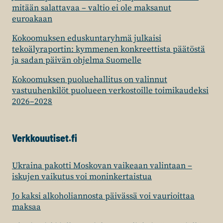
mitään salattavaa – valtio ei ole maksanut
euroakaan
Kokoomuksen eduskuntaryhmä julkaisi
tekoälyraportin: kymmenen konkreettista päätöstä
ja sadan päivän ohjelma Suomelle
Kokoomuksen puoluehallitus on valinnut
vastuuhenkilöt puolueen verkostoille toimikaudeksi
2026–2028
Verkkouutiset.fi
Ukraina pakotti Moskovan vaikeaan valintaan –
iskujen vaikutus voi moninkertaistua
Jo kaksi alkoholiannosta päivässä voi vaurioittaa
maksaa