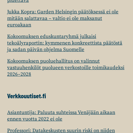
pidettävä
Jukka Kopra: Garden Helsingin päätöksessä ei ole
mitään salattavaa – valtio ei ole maksanut
euroakaan
Kokoomuksen eduskuntaryhmä julkaisi
tekoälyraportin: kymmenen konkreettista päätöstä
ja sadan päivän ohjelma Suomelle
Kokoomuksen puoluehallitus on valinnut
vastuuhenkilöt puolueen verkostoille toimikaudeksi
2026–2028
Verkkouutiset.fi
Asiantuntija: Paluuta suhteissa Venäjään aikaan
ennen vuotta 2022 ei ole
Professori: Datakeskusten suurin riski on niiden