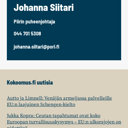
Johanna Siitari
Piirin puheenjohtaja
044 701 5308
johanna.siitari@pori.fi
Kokoomus.fi uutisia
Autto ja Limnell: Venäjän armeijassa palvelleille
EU:n laajuinen Schengen-kielto
Jukka Kopra: Ceutan tapahtumat ovat koko
Euroopan turvallisuuskysymys – EU:n ulkorajojen on