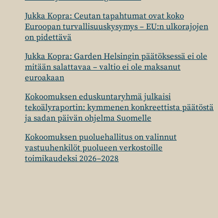
Jukka Kopra: Ceutan tapahtumat ovat koko
Euroopan turvallisuuskysymys – EU:n ulkorajojen
on pidettävä
Jukka Kopra: Garden Helsingin päätöksessä ei ole
mitään salattavaa – valtio ei ole maksanut
euroakaan
Kokoomuksen eduskuntaryhmä julkaisi
tekoälyraportin: kymmenen konkreettista päätöstä
ja sadan päivän ohjelma Suomelle
Kokoomuksen puoluehallitus on valinnut
vastuuhenkilöt puolueen verkostoille
toimikaudeksi 2026–2028