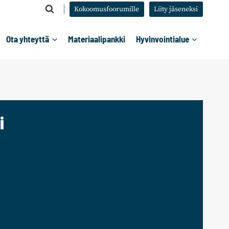
Kokoomusfoorumille
Liity jäseneksi
Ota yhteyttä
Materiaalipankki
Hyvinvointialue
i