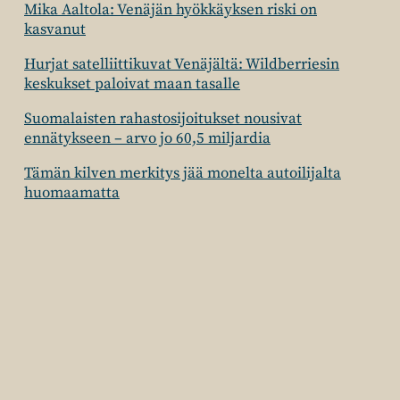
Mika Aaltola: Venäjän hyökkäyksen riski on
kasvanut
Hurjat satelliittikuvat Venäjältä: Wildberriesin
keskukset paloivat maan tasalle
Suomalaisten rahastosijoitukset nousivat
ennätykseen – arvo jo 60,5 miljardia
Tämän kilven merkitys jää monelta autoilijalta
huomaamatta