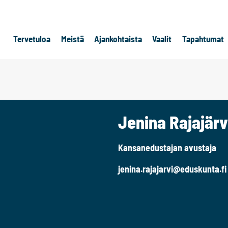
Tervetuloa
Meistä
Ajankohtaista
Vaalit
Tapahtumat
Jenina Rajajärv
Kansanedustajan avustaja
jenina.rajajarvi@eduskunta.fi