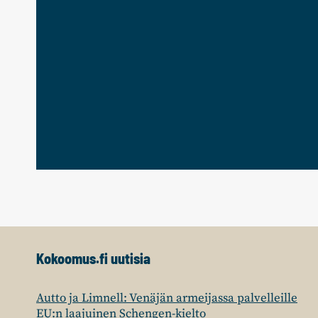
Kokoomus.fi uutisia
Autto ja Limnell: Venäjän armeijassa palvelleille
EU:n laajuinen Schengen-kielto