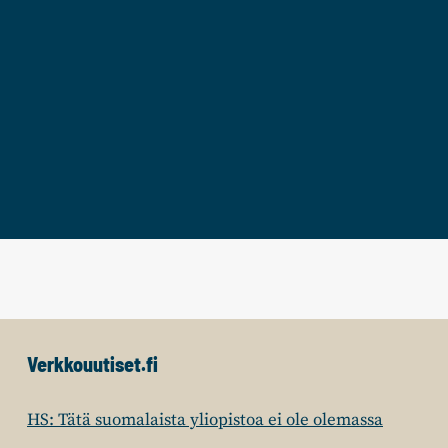
Verkkouutiset.fi
HS: Tätä suomalaista yliopistoa ei ole olemassa