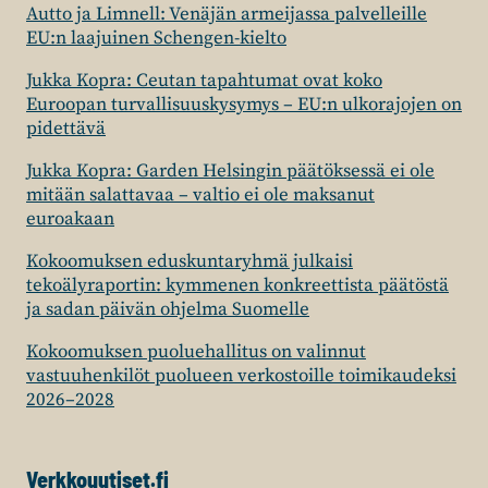
Autto ja Limnell: Venäjän armeijassa palvelleille
EU:n laajuinen Schengen-kielto
Jukka Kopra: Ceutan tapahtumat ovat koko
Euroopan turvallisuuskysymys – EU:n ulkorajojen on
pidettävä
Jukka Kopra: Garden Helsingin päätöksessä ei ole
mitään salattavaa – valtio ei ole maksanut
euroakaan
Kokoomuksen eduskuntaryhmä julkaisi
tekoälyraportin: kymmenen konkreettista päätöstä
ja sadan päivän ohjelma Suomelle
Kokoomuksen puoluehallitus on valinnut
vastuuhenkilöt puolueen verkostoille toimikaudeksi
2026–2028
Verkkouutiset.fi