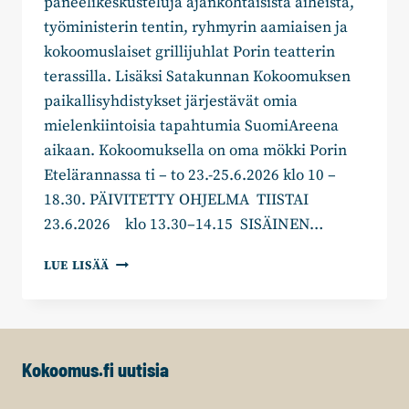
paneelikeskusteluja ajankohtaisista aiheista,
työministerin tentin, ryhmyrin aamiaisen ja
kokoomuslaiset grillijuhlat Porin teatterin
terassilla. Lisäksi Satakunnan Kokoomuksen
paikallisyhdistykset järjestävät omia
mielenkiintoisia tapahtumia SuomiAreena
aikaan. Kokoomuksella on oma mökki Porin
Etelärannassa ti – to 23.-25.6.2026 klo 10 –
18.30. PÄIVITETTY OHJELMA TIISTAI
23.6.2026 klo 13.30–14.15 SISÄINEN…
KOKOOMUSLAISIA
LUE LISÄÄ
TAPAHTUMIA
SUOMIAREENASSA
Kokoomus.fi uutisia