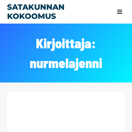
Siirry
SATAKUNNAN
sisältöön
KOKOOMUS
Kirjoittaja:
nurmelajenni