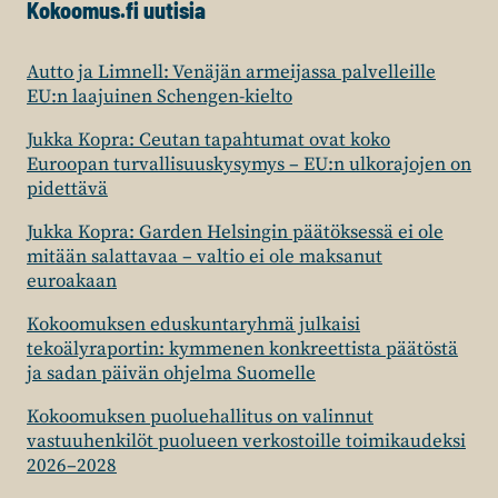
Kokoomus.fi uutisia
Autto ja Limnell: Venäjän armeijassa palvelleille
EU:n laajuinen Schengen-kielto
Jukka Kopra: Ceutan tapahtumat ovat koko
Euroopan turvallisuuskysymys – EU:n ulkorajojen on
pidettävä
Jukka Kopra: Garden Helsingin päätöksessä ei ole
mitään salattavaa – valtio ei ole maksanut
euroakaan
Kokoomuksen eduskuntaryhmä julkaisi
tekoälyraportin: kymmenen konkreettista päätöstä
ja sadan päivän ohjelma Suomelle
Kokoomuksen puoluehallitus on valinnut
vastuuhenkilöt puolueen verkostoille toimikaudeksi
2026–2028