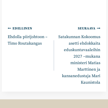
Artikkelien
EDELLINEN
SEURAAVA
Ehdolla piirijohtoon –
Satakunnan Kokoomus
selaus
Timo Routakangas
asetti ehdokkaita
eduskuntavaaleihin
2027 –mukana
ministeri Matias
Marttinen ja
kansanedustaja Mari
Kaunistola