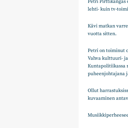
Petri Pirttikangas
lehti- kuin tv-toim
Kävi matkan varre
vuotta sitten.
Petri on toiminut 
Vahva kulttuuri- j
Kuntapolitiikassa 
puheenjohtajana ja
Ollut harrastuksis
kuvaaminen antava
Musiikkiperheeseen