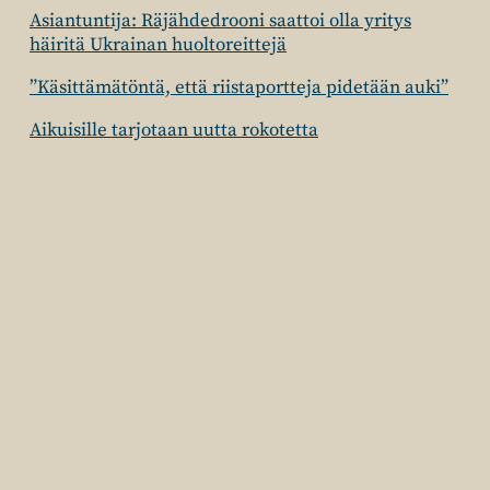
Asiantuntija: Räjähdedrooni saattoi olla yritys
häiritä Ukrainan huoltoreittejä
”Käsittämätöntä, että riistaportteja pidetään auki”
Aikuisille tarjotaan uutta rokotetta