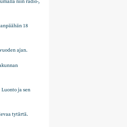
umalla niin radio-,
kaanpäähän 18
 vuoden ajan.
utakunnan
 Luonto ja sen
evaa tytärtä.