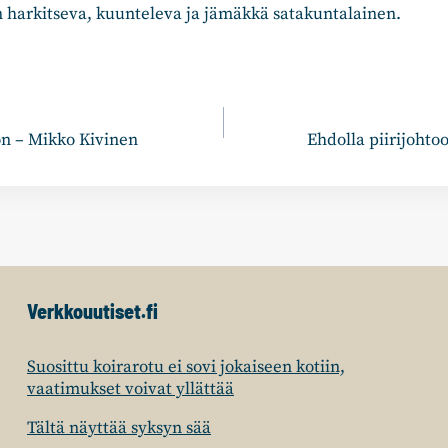
 harkitseva, kuunteleva ja jämäkkä satakuntalainen.
n
on – Mikko Kivinen
Ehdolla piirijohtoo
Verkkouutiset.fi
Suosittu koirarotu ei sovi jokaiseen kotiin,
vaatimukset voivat yllättää
Tältä näyttää syksyn sää