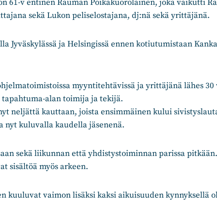
 on 61-v entinen Rauman Poikakuorolainen, joka vaikutti Ra
ittajana sekä Lukon peliselostajana, dj:nä sekä yrittäjänä.
lla Jyväskylässä ja Helsingissä ennen kotiutumistaan Kan
ohjelmatoimistoissa myyntitehtävissä ja yrittäjänä lähes 30
a tapahtuma-alan toimija ja tekijä.
nyt neljättä kauttaan, joista ensimmäinen kului sivistysla
 nyt kuluvalla kaudella jäsenenä.
saan sekä liikunnan että yhdistystoiminnan parissa pitkään.
t sisältöä myös arkeen.
 kuuluvat vaimon lisäksi kaksi aikuisuuden kynnyksellä ol