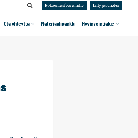
Kokoomusfoorumille
Liity jäseneksi
Ota yhteyttä
Materiaalipankki
Hyvinvointialue
as