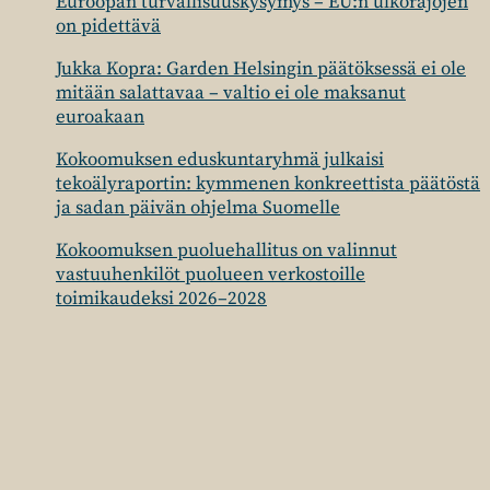
Euroopan turvallisuuskysymys – EU:n ulkorajojen
on pidettävä
Jukka Kopra: Garden Helsingin päätöksessä ei ole
mitään salattavaa – valtio ei ole maksanut
euroakaan
Kokoomuksen eduskuntaryhmä julkaisi
tekoälyraportin: kymmenen konkreettista päätöstä
ja sadan päivän ohjelma Suomelle
Kokoomuksen puoluehallitus on valinnut
vastuuhenkilöt puolueen verkostoille
toimikaudeksi 2026–2028