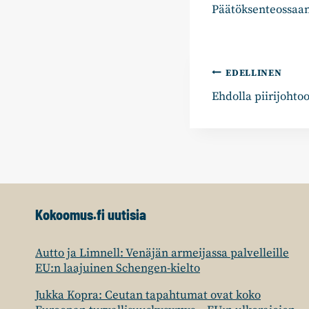
Päätöksenteossaan
Artikkelie
EDELLINEN
Ehdolla piirijohto
selaus
Kokoomus.fi uutisia
Autto ja Limnell: Venäjän armeijassa palvelleille
EU:n laajuinen Schengen-kielto
Jukka Kopra: Ceutan tapahtumat ovat koko