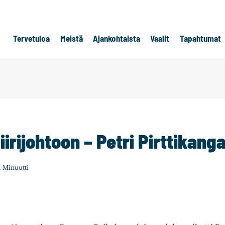
Tervetuloa
Meistä
Ajankohtaista
Vaalit
Tapahtumat
iirijohtoon – Petri Pirttikang
1
Minuutti