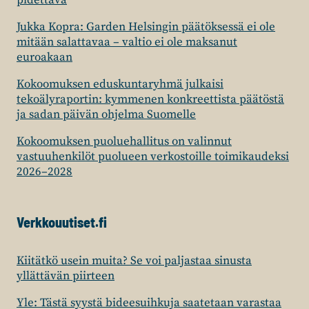
pidettävä
Jukka Kopra: Garden Helsingin päätöksessä ei ole
mitään salattavaa – valtio ei ole maksanut
euroakaan
Kokoomuksen eduskuntaryhmä julkaisi
tekoälyraportin: kymmenen konkreettista päätöstä
ja sadan päivän ohjelma Suomelle
Kokoomuksen puoluehallitus on valinnut
vastuuhenkilöt puolueen verkostoille toimikaudeksi
2026–2028
Verkkouutiset.fi
Kiitätkö usein muita? Se voi paljastaa sinusta
yllättävän piirteen
Yle: Tästä syystä bideesuihkuja saatetaan varastaa