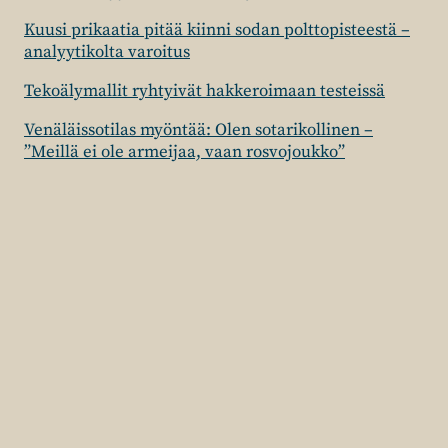
Kuusi prikaatia pitää kiinni sodan polttopisteestä –
analyytikolta varoitus
Tekoälymallit ryhtyivät hakkeroimaan testeissä
Venäläissotilas myöntää: Olen sotarikollinen –
”Meillä ei ole armeijaa, vaan rosvojoukko”