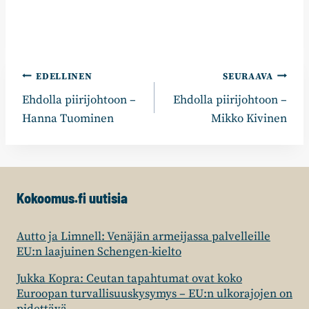
Artikkelien
EDELLINEN
SEURAAVA
Ehdolla piirijohtoon –
Ehdolla piirijohtoon –
selaus
Hanna Tuominen
Mikko Kivinen
Kokoomus.fi uutisia
Autto ja Limnell: Venäjän armeijassa palvelleille
EU:n laajuinen Schengen-kielto
Jukka Kopra: Ceutan tapahtumat ovat koko
Euroopan turvallisuuskysymys – EU:n ulkorajojen on