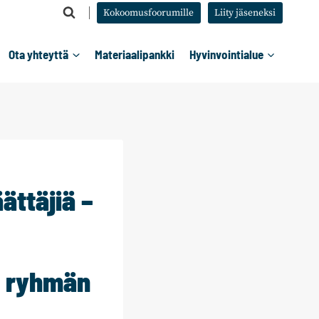
Kokoomusfoorumille
Liity jäseneksi
Ota yhteyttä
Materiaalipankki
Hyvinvointialue
ättäjiä –
d ryhmän