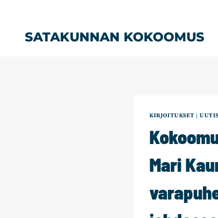
Siirry
sisältöön
SATAKUNNAN KOKOOMUS
KIRJOITUKSET
|
UUTI
Kokoomus 
Mari Kaun
varapuhe