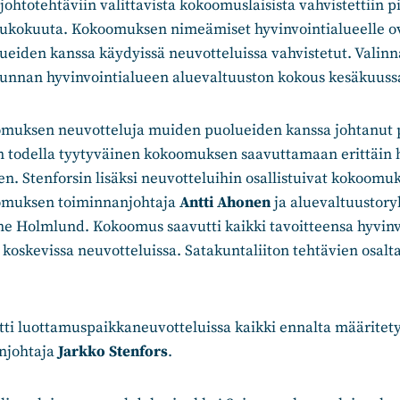
johtotehtäviin valittavista kokoomuslaisista vahvistettiin pi
oukokuuta. Kokoomuksen nimeämiset hyvinvointialueelle ova
eiden kanssa käydyissä neuvotteluissa vahvistetut. Valinn
unnan hyvinvointialueen aluevaltuuston kokous kesäkuuss
muksen neuvotteluja muiden puolueiden kanssa johtanut 
 todella tyytyväinen kokoomuksen saavuttamaan erittäin
n. Stenforsin lisäksi neuvotteluihin osallistuivat kokoomu
muksen toiminnanjohtaja
Antti Ahonen
ja aluevaltuustor
e Holmlund. Kokoomus saavutti kaikki tavoitteensa hyvin
koskevissa neuvotteluissa. Satakuntaliiton tehtävien osal
i luottamuspaikkaneuvotteluissa kaikki ennalta määritetyt
johtaja
Jarkko Stenfors
.