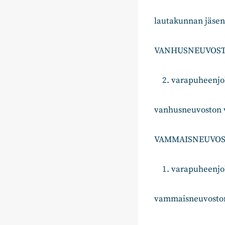
lautakunnan jäse
VANHUSNEUVOS
varapuheenjoh
vanhusneuvoston 
VAMMAISNEUVO
varapuheenjo
vammaisneuvosto