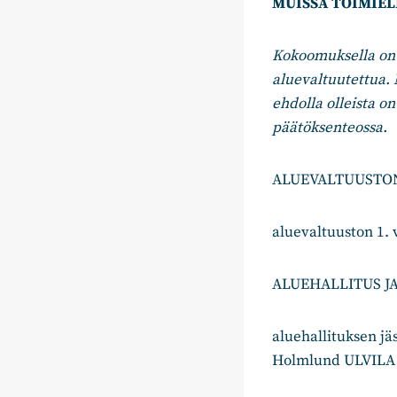
MUISSA TOIMIEL
Kokoomuksella on h
aluevaltuutettua. 
ehdolla olleista o
päätöksenteossa.
ALUEVALTUUSTO
aluevaltuuston 1.
ALUEHALLITUS J
aluehallituksen j
Holmlund ULVILA