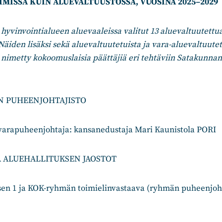
IMISSÄ KUIN ALUEVALTUUSTOSSA, VUOSINA 2025–2029
yvinvointialueen aluevaaleissa valitut 13 aluevaltuutettua
Näiden lisäksi sekä aluevaltuutetuista ja vara-aluevaltuutet
n nimetty kokoomuslaisia päättäjiä eri tehtäviin Satakunna
N PUHEENJOHTAJISTO
 varapuheenjohtaja: kansanedustaja Mari Kaunistola PORI
A ALUEHALLITUKSEN JAOSTOT
äsen 1 ja KOK-ryhmän toimielinvastaava (ryhmän puheenjoh