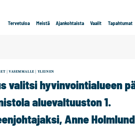
Tervetuloa
Meistä
Ajankohtaista
Vaalit
Tapahtumat
SET
|
VASEMMALLE
|
YLEINEN
valitsi hyvinvointialueen pä
istola aluevaltuuston 1.
enjohtajaksi, Anne Holmlun