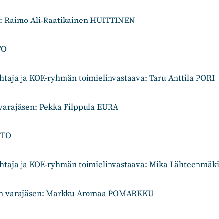
n: Raimo Ali-Raatikainen HUITTINEN
TO
taja ja KOK-ryhmän toimielinvastaava: Taru Anttila PORI
varajäsen: Pekka Filppula EURA
STO
htaja ja KOK-ryhmän toimielinvastaava: Mika Lähteenmäk
n varajäsen: Markku Aromaa POMARKKU