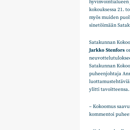
hyvinvointialueen 
kokouksessa 21. t
myös muiden puolu
sinetöimään Satak
Satakunnan Kokoo
Jarkko Stenfors
on
neuvottelutuloksee
Satakunnan Kokoo
puheenjohtaja Ann
luottamustehtäviä 
ylitti tavoitteensa.
– Kokoomus saavutt
kommentoi puheen