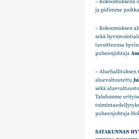
– Kokoomuksella o
ja pidimme paikka
– Kokoomuksen alu
sekä hyvinvointia
tavoitteensa hyvi
puheenjohtaja
An
– Aluehallituksen
aluevaltuutettu
Ju
sekä aluevaltuust
Tahdomme erityises
toimintaedellytyk
puheenjohtaja Ho
SATAKUNNAN HY