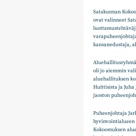
Satakunnan Kokoo
ovat valinneet Sa
luottamustehtäväj
varapuheenjohtaja
kansanedustaja, a
Aluehallitusryhmä
oli jo aiemmin va
aluehallituksen k
Huittisista ja Juha
jaoston puheenjoh
Puheenjohtaja Jar
hyvinvointialueen
Kokoomuksen alueva