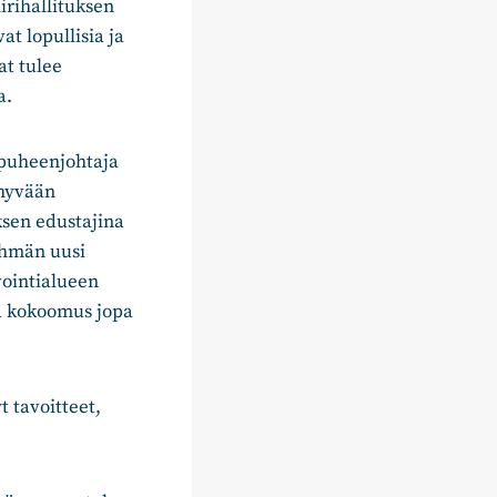
irihallituksen
t lopullisia ja
at tulee
a.
puheenjohtaja
 hyvään
ksen edustajina
yhmän uusi
vointialueen
ta kokoomus jopa
 tavoitteet,