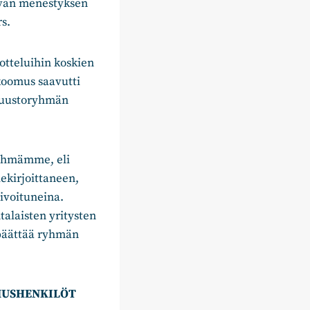
yvän menestyksen
s.
tteluihin koskien
koomus saavutti
ltuustoryhmän
ryhmämme, eli
lekirjoittaneen,
ivoituneina.
talaisten yritysten
 päättää ryhmän
MUSHENKILÖT