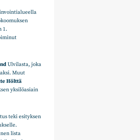
vointialueella
Kokoomuksen
 1.
oiminut
und
Ulvilasta, joka
aksi. Muut
te Hölttä
ksen yksilöasiain
us teki esityksen
kselle.
nen lista