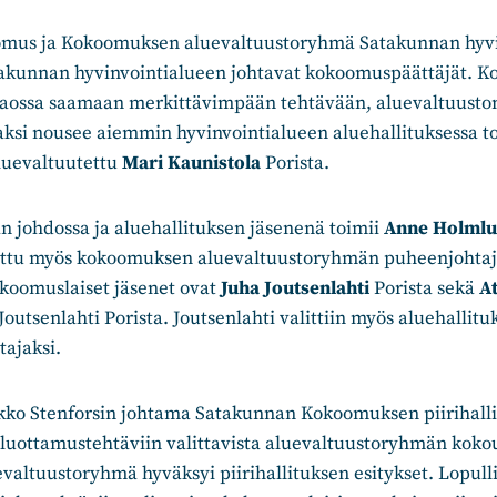
mus ja Kokoomuksen aluevaltuustoryhmä Satakunnan hyvin
takunnan hyvinvointialueen johtavat kokoomuspäättäjät. 
aossa saamaan merkittävimpään tehtävään, aluevaltuuston
ksi nousee aiemmin hyvinvointialueen aluehallituksessa t
luevaltuutettu
Mari Kaunistola
Porista.
n johdossa ja aluehallituksen jäsenenä toimii
Anne Holml
littu myös kokoomuksen aluevaltuustoryhmän puheenjohtaj
okoomuslaiset jäsenet ovat
Juha Joutsenlahti
Porista sekä
At
 Joutsenlahti Porista. Joutsenlahti valittiin myös aluehallitu
tajaksi.
kko Stenforsin johtama Satakunnan Kokoomuksen piirihallit
 luottamustehtäviin valittavista aluevaltuustoryhmän kokou
ltuustoryhmä hyväksyi piirihallituksen esitykset. Lopulli