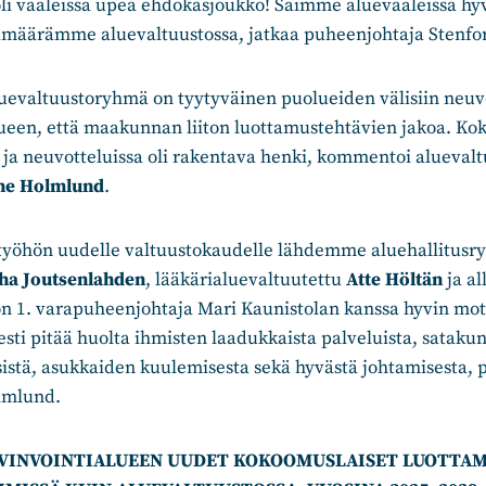
li vaaleissa upea ehdokasjoukko! Saimme aluevaaleissa h
määrämme aluevaltuustossa, jatkaa puheenjohtaja Stenfor
evaltuustoryhmä on tyytyväinen puolueiden välisiin neuvo
lueen, että maakunnan liiton luottamustehtävien jakoa. Ko
n ja neuvotteluissa oli rakentava henki, kommentoi alueva
ne Holmlund
.
 työhön uudelle valtuustokaudelle lähdemme aluehallitus
ha Joutsenlahden
, lääkärialuevaltuutettu
Atte Höltän
ja al
on 1. varapuheenjohtaja Mari Kaunistolan kanssa hyvin mot
ti pitää huolta ihmisten laadukkaista palveluista, satakun
sistä, asukkaiden kuulemisesta sekä hyvästä johtamisesta,
lmlund.
VINVOINTIALUEEN UUDET KOKOOMUSLAISET LUOTTA