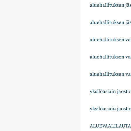
aluehallituksen j
aluehallituksen jä
aluehallituksen va
aluehallituksen 
aluehallituksen va
yksilöasiain jaost
yksilöasiain jaost
ALUEVAALILAUT