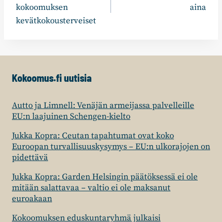
kokoomuksen
aina
kevätkokousterveiset
Kokoomus.fi uutisia
Autto ja Limnell: Venäjän armeijassa palvelleille
EU:n laajuinen Schengen-kielto
Jukka Kopra: Ceutan tapahtumat ovat koko
Euroopan turvallisuuskysymys – EU:n ulkorajojen on
pidettävä
Jukka Kopra: Garden Helsingin päätöksessä ei ole
mitään salattavaa – valtio ei ole maksanut
euroakaan
Kokoomuksen eduskuntaryhmä julkaisi