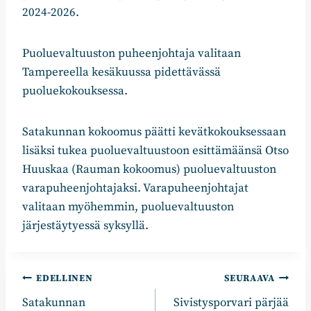
2024-2026.
Puoluevaltuuston puheenjohtaja valitaan
Tampereella kesäkuussa pidettävässä
puoluekokouksessa.
Satakunnan kokoomus päätti kevätkokouksessaan
lisäksi tukea puoluevaltuustoon esittämäänsä Otso
Huuskaa (Rauman kokoomus) puoluevaltuuston
varapuheenjohtajaksi. Varapuheenjohtajat
valitaan myöhemmin, puoluevaltuuston
järjestäytyessä syksyllä.
Artikkelien
EDELLINEN
SEURAAVA
Satakunnan
Sivistysporvari pärjää
selaus