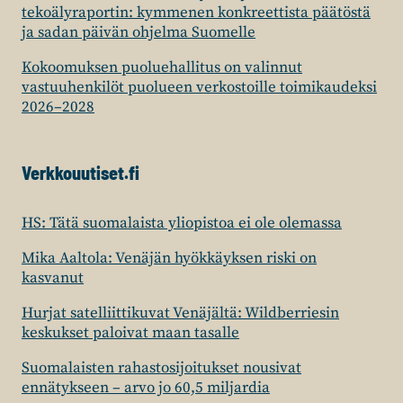
tekoälyraportin: kymmenen konkreettista päätöstä
ja sadan päivän ohjelma Suomelle
Kokoomuksen puoluehallitus on valinnut
vastuuhenkilöt puolueen verkostoille toimikaudeksi
2026–2028
Verkkouutiset.fi
HS: Tätä suomalaista yliopistoa ei ole olemassa
Mika Aaltola: Venäjän hyökkäyksen riski on
kasvanut
Hurjat satelliittikuvat Venäjältä: Wildberriesin
keskukset paloivat maan tasalle
Suomalaisten rahastosijoitukset nousivat
ennätykseen – arvo jo 60,5 miljardia