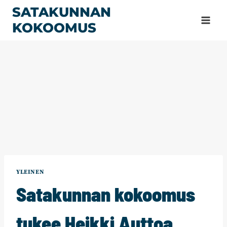
Siirry
SATAKUNNAN
sisältöön
KOKOOMUS
YLEINEN
Satakunnan kokoomus
tukee Heikki Auttoa