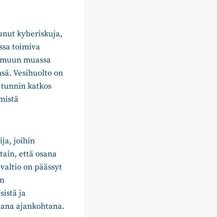
unut kyberiskuja,
ssa toimiva
tu muun muassa
sä. Vesihuolto on
 tunnin katkos
mistä
ja, joihin
tain, että osana
 valtio on päässyt
en
sistä ja
mana ajankohtana.