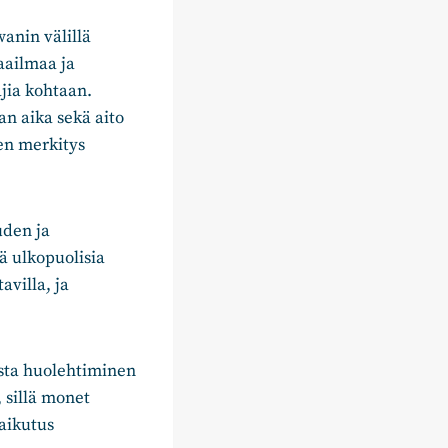
wanin välillä
aailmaa ja
ajia kohtaan.
n aika sekä aito
en merkitys
uden ja
ä ulkopuolisia
avilla, ja
asta huolehtiminen
 sillä monet
aikutus