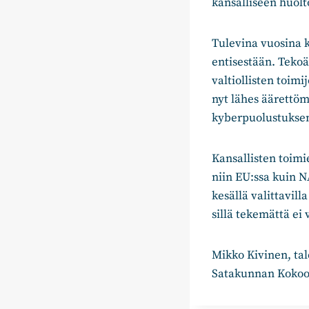
kansalliseen huol
Tulevina vuosina 
entisestään. Teko
valtiollisten toim
nyt lähes äärettö
kyberpuolustuksen
Kansallisten toimi
niin EU:ssa kuin N
kesällä valittavil
sillä tekemättä ei v
Mikko Kivinen, ta
Satakunnan Koko