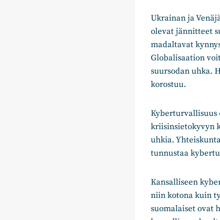
Ukrainan ja Venäjän
olevat jännitteet 
madaltavat kynnyst
Globalisaation voi
suursodan uhka. H
korostuu.
Kyberturvallisuus
kriisinsietokyvyn 
uhkia. Yhteiskuntan
tunnustaa kybertu
Kansalliseen kybe
niin kotona kuin t
suomalaiset ovat 