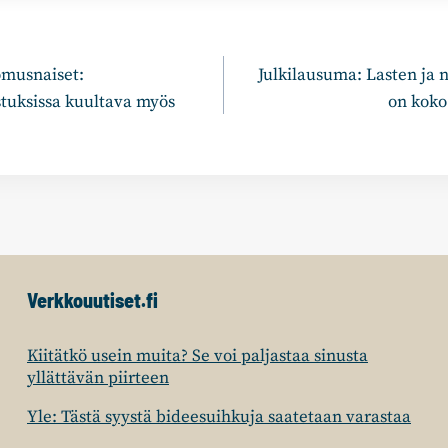
n
musnaiset:
Julkilausuma: Lasten ja 
tuksissa kuultava myös
on koko
Verkkouutiset.fi
Kiitätkö usein muita? Se voi paljastaa sinusta
yllättävän piirteen
Yle: Tästä syystä bideesuihkuja saatetaan varastaa