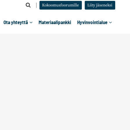
Kokoomusfoorumille
Liity jäseneksi
Ota yhteyttä
Materiaalipankki
Hyvinvointialue