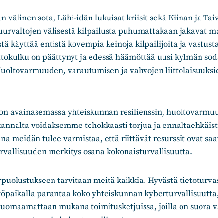
 välinen sota, Lähi-idän lukuisat kriisit sekä Kiinan ja Tai
suurvaltojen välisestä kilpailusta puhumattakaan jakavat m
ä käyttää entistä kovempia keinoja kilpailijoita ja vastust
ttokulku on päättynyt ja edessä häämöttää uusi kylmän soda
uoltovarmuuden, varautumisen ja vahvojen liittolaisuuksi
 on avainasemassa yhteiskunnan resilienssin, huoltovarmu
kannalta voidaksemme tehokkaasti torjua ja ennaltaehkäist
a meidän tulee varmistaa, että riittävät resurssit ovat saat
rvallisuuden merkitys osana kokonaisturvallisuutta.
rpuolustukseen tarvitaan meitä kaikkia. Hyvästä tietoturv
yöpaikalla parantaa koko yhteiskunnan kyberturvallisuutta,
huomaamattaan mukana toimitusketjuissa, joilla on suora v