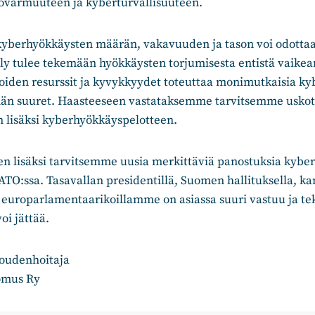
tovarmuuteen ja kyberturvallisuuteen.
kyberhyökkäysten määrän, vakavuuden ja tason voi odotta
äly tulee tekemään hyökkäysten torjumisesta entistä vaike
ijoiden resurssit ja kyvykkyydet toteuttaa monimutkaisia ky
män suuret. Haasteeseen vastataksemme tarvitsemme usko
 lisäksi kyberhyökkäyspelotteen.
en lisäksi tarvitsemme uusia merkittäviä panostuksia kybe
ATO:ssa. Tasavallan presidentillä, Suomen hallituksella, ka
la europarlamentaarikoillamme on asiassa suuri vastuu ja t
oi jättää.
loudenhoitaja
omus Ry