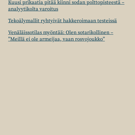
Kuusi prikaatia pitää kiinni sodan polttopisteestä –
analyytikolta varoitus
Tekoälymallit ryhtyivät hakkeroimaan testeissä
Venäläissotilas myöntää: Olen sotarikollinen –
”Meillä ei ole armeijaa, vaan rosvojoukko”