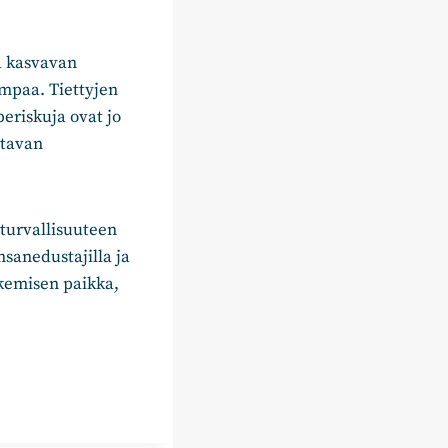
a kasvavan
ampaa. Tiettyjen
beriskuja ovat jo
ttavan
rturvallisuuteen
nsanedustajilla ja
ekemisen paikka,