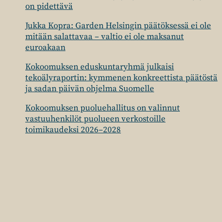
on pidettävä
Jukka Kopra: Garden Helsingin päätöksessä ei ole
mitään salattavaa – valtio ei ole maksanut
euroakaan
Kokoomuksen eduskuntaryhmä julkaisi
tekoälyraportin: kymmenen konkreettista päätöstä
ja sadan päivän ohjelma Suomelle
Kokoomuksen puoluehallitus on valinnut
vastuuhenkilöt puolueen verkostoille
toimikaudeksi 2026–2028