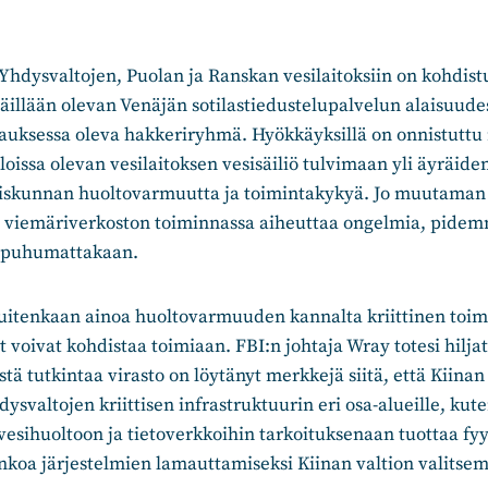
hdysvaltojen, Puolan ja Ranskan vesilaitoksiin on kohdist
päillään olevan Venäjän sotilastiedustelupalvelun alaisuude
hjauksessa oleva hakkeriryhmä. Hyökkäyksillä on onnistut
issa olevan vesilaitoksen vesisäiliö tulvimaan yli äyräiden
teiskunnan huoltovarmuutta ja toimintakykyä. Jo muutaman
i viemäriverkoston toiminnassa aiheuttaa ongelmia, pidem
ä puhumattakaan.
kuitenkaan ainoa huoltovarmuuden kannalta kriittinen toimi
t voivat kohdistaa toimiaan. FBI:n johtaja Wray totesi hiljat
tä tutkintaa virasto on löytänyt merkkejä siitä, että Kiinan
valtojen kriittisen infrastruktuurin eri osa-alueille, kut
 vesihuoltoon ja tietoverkkoihin tarkoituksenaan tuottaa fyy
inkoa järjestelmien lamauttamiseksi Kiinan valtion valitse