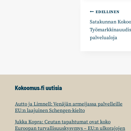
Artikkelie
EDELLINEN
Satakunnan Kokoo
selaus
Työmarkkinauudis
palvelualoja
Kokoomus.fi uutisia
Autto ja Limnell: Venäjän armeijassa palvelleille
EU:n laajuinen Schengen-kielto
Jukka Kopra: Ceutan tapahtumat ovat koko
Euroopan turvallisuuskysymys – EU:n ulkorajojen