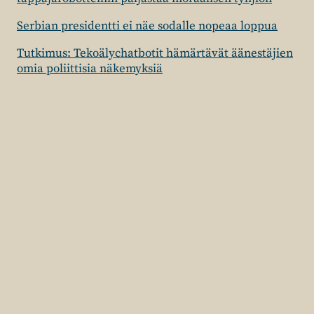
Serbian presidentti ei näe sodalle nopeaa loppua
Tutkimus: Tekoälychatbotit hämärtävät äänestäjien
omia poliittisia näkemyksiä