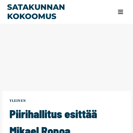
Siirry
SATAKUNNAN
sisältöön
KOKOOMUS
YLEINEN
Piirihallitus esittää
Mikael Ropoa