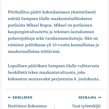
Piirihallitus päätti kokouksessaan yksimielisesti
esittää Sampsan tilalle maakuntahallitukseen
porilaista Mikael Ropoa. Mikael on porilainen
kaupunginvaltuutettu ja teknisen lautakunnan
puheenjohtaja sekä varakansanedustaja. Hän on
toiminut politiikassa yli 10-vuotta kunnallisissa ja
maakunnallisissa tehtävissä.
Lopullisen päätöksen Sampsan tilalle valittavasta
henkilöstä tekee maakuntavaltuusto, joka
kokoontuu seuraavaksi perjantaina 8. joulukuuta.
Artikkelien
EDELLINEN
SEURAAVA
Huittisten Kokoomus
Uusi työntekijä:
selaus