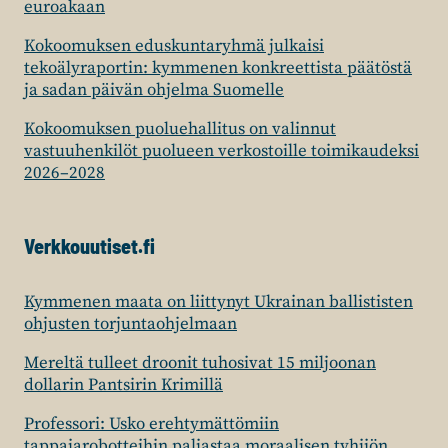
euroakaan
Kokoomuksen eduskuntaryhmä julkaisi
tekoälyraportin: kymmenen konkreettista päätöstä
ja sadan päivän ohjelma Suomelle
Kokoomuksen puoluehallitus on valinnut
vastuuhenkilöt puolueen verkostoille toimikaudeksi
2026–2028
Verkkouutiset.fi
Kymmenen maata on liittynyt Ukrainan ballististen
ohjusten torjuntaohjelmaan
Mereltä tulleet droonit tuhosivat 15 miljoonan
dollarin Pantsirin Krimillä
Professori: Usko erehtymättömiin
tappajarobotteihin paljastaa moraalisen tyhjiön