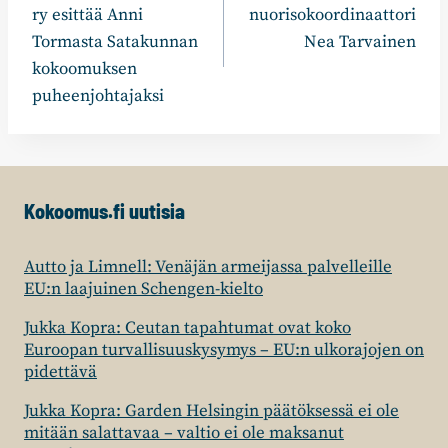
ry esittää Anni
nuorisokoordinaattori
Tormasta Satakunnan
Nea Tarvainen
kokoomuksen
puheenjohtajaksi
Kokoomus.fi uutisia
Autto ja Limnell: Venäjän armeijassa palvelleille
EU:n laajuinen Schengen-kielto
Jukka Kopra: Ceutan tapahtumat ovat koko
Euroopan turvallisuuskysymys – EU:n ulkorajojen on
pidettävä
Jukka Kopra: Garden Helsingin päätöksessä ei ole
mitään salattavaa – valtio ei ole maksanut