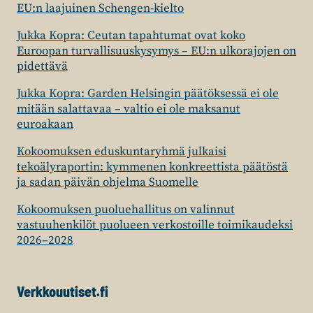
EU:n laajuinen Schengen-kielto
Jukka Kopra: Ceutan tapahtumat ovat koko
Euroopan turvallisuuskysymys – EU:n ulkorajojen on
pidettävä
Jukka Kopra: Garden Helsingin päätöksessä ei ole
mitään salattavaa – valtio ei ole maksanut
euroakaan
Kokoomuksen eduskuntaryhmä julkaisi
tekoälyraportin: kymmenen konkreettista päätöstä
ja sadan päivän ohjelma Suomelle
Kokoomuksen puoluehallitus on valinnut
vastuuhenkilöt puolueen verkostoille toimikaudeksi
2026–2028
Verkkouutiset.fi