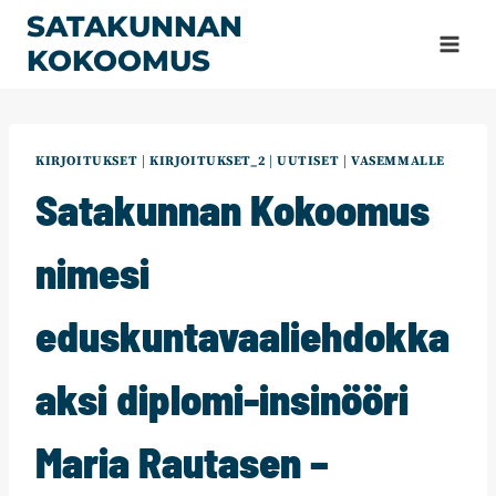
Siirry
SATAKUNNAN
sisältöön
KOKOOMUS
KIRJOITUKSET
|
KIRJOITUKSET_2
|
UUTISET
|
VASEMMALLE
Satakunnan Kokoomus
nimesi
eduskuntavaaliehdokka
aksi diplomi-insinööri
Maria Rautasen –