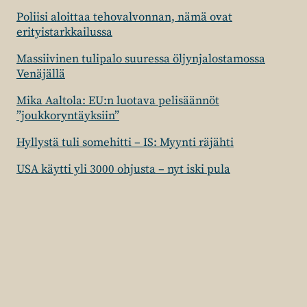
Poliisi aloittaa tehovalvonnan, nämä ovat
erityistarkkailussa
Massiivinen tulipalo suuressa öljynjalostamossa
Venäjällä
Mika Aaltola: EU:n luotava pelisäännöt
”joukkoryntäyksiin”
Hyllystä tuli somehitti – IS: Myynti räjähti
USA käytti yli 3000 ohjusta – nyt iski pula