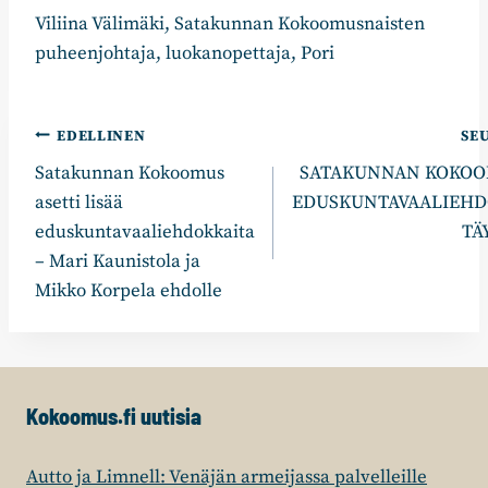
Viliina Välimäki, Satakunnan Kokoomusnaisten
puheenjohtaja, luokanopettaja, Pori
Artikkelien
EDELLINEN
SE
Satakunnan Kokoomus
SATAKUNNAN KOKO
selaus
asetti lisää
EDUSKUNTAVAALIEHD
eduskuntavaaliehdokkaita
TÄ
– Mari Kaunistola ja
Mikko Korpela ehdolle
Kokoomus.fi uutisia
Autto ja Limnell: Venäjän armeijassa palvelleille