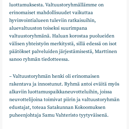
luottamuksesta. Valtuustoryhmällämme on
erinomaiset mahdollisuudet vaikuttaa
hyvinvointialueen tuleviin ratkaisuihin,
aluevaltuuston toiseksi suurimpana
valtuustoryhmänä. Haluan korostaa puolueiden
välisen yhteistyön merkitystä, sillä edessä on isot
päätökset palveluiden järjestämisestä, Marttinen
sanoo ryhmän tiedotteessa.
– Valtuustoryhmän henki oli erinomaisen
rakentava ja innostunut. Ryhmä antoi eväitä myös
alkaviin luottamuspaikkaneuvotteluihin, joissa
neuvottelijoina toimivat piirin ja valtuustoryhmän
edustajat, toteaa Satakunnan Kokoomuksen
puheenjohtaja Samu Vahteristo tyytyväisenä.