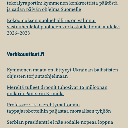
tekoälyraportin: kymmenen konkreettista päätöstä
ja sadan päivän ohjelma Suomelle
Kokoomuksen puoluehallitus on valinnut
vastuuhenkilöt puolueen verkostoille toimikaudeksi
2026–2028
Verkkouutiset.fi
Kymmenen maata on liittynyt Ukrainan ballististen
ohjusten torjuntaohjelmaan
Mereltä tulleet droonit tuhosivat 15 miljoonan
dollarin Pantsirin Krimillä
Professori: Usko erehtymättömiin
tappajarobotteihin paljastaa moraalisen tyhjiön
Serbian presidentti ei näe sodalle nopeaa loppua