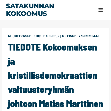
Siirry
SATAKUNNAN
sisältöön
KOKOOMUS
KIRJOITUKSET
|
KIRJOITUKSET_2
|
UUTISET
|
VASEMMALLE
TIEDOTE Kokoomuksen
ja
kristillisdemokraattien
valtuustoryhmän
johtoon Matias Marttinen