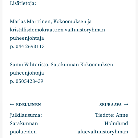
Lisätietoja:
Matias Marttinen, Kokoomuksen ja
kristillisdemokraattien valtuustoryhmän
puheenjohtaja
p. 044 2693113
Samu Vahteristo, Satakunnan Kokoomuksen
puheenjohtaja
p. 0505428439
Artikkelien
EDELLINEN
SEURAAVA
Julkilausuma:
Tiedote: Anne
selaus
Satakunnan
Holmlund
puolueiden
aluevaltuustoryhmän