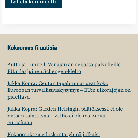
Kokoomus.fi uutisia
Autto ja Limnell: Venäjän armeijassa palvelleille
EU:n laajuinen Schengen-kielto
Jukka Kopra: Ceutan tapahtumat ovat koko
Euroopan turvallisuuskysymys – EU:n ulkorajojen on
pidettävä
Jukka Kopra: Garden Helsingin päätöksessä ei ole
mitään salattavaa – valtio ei ole maksanut
euroakaan
Kokoomuksen eduskuntaryhmä julkaisi