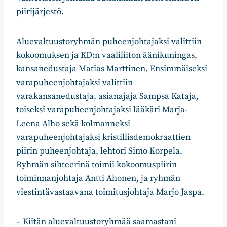
piirijärjestö.
Aluevaltuustoryhmän puheenjohtajaksi valittiin
kokoomuksen ja KD:n vaaliliiton äänikuningas,
kansanedustaja Matias Marttinen. Ensimmäiseksi
varapuheenjohtajaksi valittiin
varakansanedustaja, asianajaja Sampsa Kataja,
toiseksi varapuheenjohtajaksi lääkäri Marja-
Leena Alho sekä kolmanneksi
varapuheenjohtajaksi kristillisdemokraattien
piirin puheenjohtaja, lehtori Simo Korpela.
Ryhmän sihteerinä toimii kokoomuspiirin
toiminnanjohtaja Antti Ahonen, ja ryhmän
viestintävastaavana toimitusjohtaja Marjo Jaspa.
– Kiitän aluevaltuustoryhmää saamastani