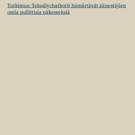
Tutkimus: Tekoälychatbotit hämärtävät äänestäjien
omia poliittisia näkemyksiä