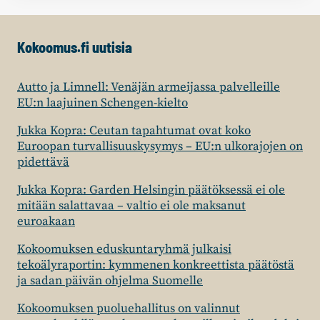
Kokoomus.fi uutisia
Autto ja Limnell: Venäjän armeijassa palvelleille
EU:n laajuinen Schengen-kielto
Jukka Kopra: Ceutan tapahtumat ovat koko
Euroopan turvallisuuskysymys – EU:n ulkorajojen on
pidettävä
Jukka Kopra: Garden Helsingin päätöksessä ei ole
mitään salattavaa – valtio ei ole maksanut
euroakaan
Kokoomuksen eduskuntaryhmä julkaisi
tekoälyraportin: kymmenen konkreettista päätöstä
ja sadan päivän ohjelma Suomelle
Kokoomuksen puoluehallitus on valinnut