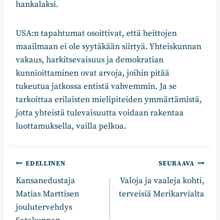
hankalaksi.
USA:n tapahtumat osoittivat, että heittojen
maailmaan ei ole syytäkään siirtyä. Yhteiskunnan
vakaus, harkitsevaisuus ja demokratian
kunnioittaminen ovat arvoja, joihin pitää
tukeutua jatkossa entistä vahvemmin. Ja se
tarkoittaa erilaisten mielipiteiden ymmärtämistä,
jotta yhteistä tulevaisuutta voidaan rakentaa
luottamuksella, vailla pelkoa.
Artikkelien
EDELLINEN
SEURAAVA
Kansanedustaja
Valoja ja vaaleja kohti,
selaus
Matias Marttisen
terveisiä Merikarvialta
joulutervehdys