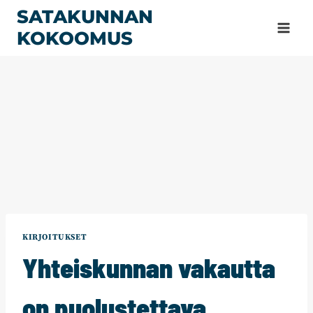
Siirry
SATAKUNNAN
sisältöön
KOKOOMUS
KIRJOITUKSET
Yhteiskunnan vakautta
on puolustettava