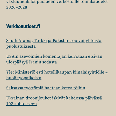
vastuuhenkilöt puolueen verkostoille toimikaudeksi
2026–2028
Verkkouutiset.fi
Saudi-Arabia, Turkki ja Pakistan sopivat yhteistä
puolustuksesta
USA:n asevoimien komentajan kerrotaan etsivän
ulospääsyä Iranin sodasta
Yle: Ministeriö esti hotellikaupan kiinalaisyhtiölle –
huoli työpaikoista
Saksassa työttömiä haetaan kotoa töihin
Ukrainan droonijoukot iskivät kahdessa päivässä
102 kohteeseen