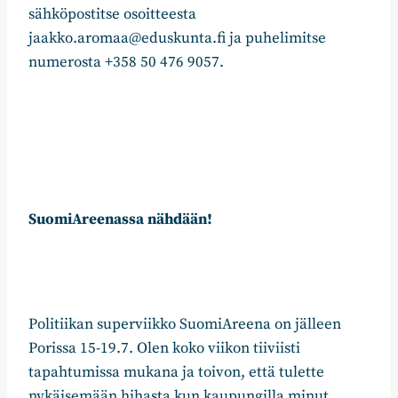
sähköpostitse osoitteesta
jaakko.aromaa@eduskunta.fi ja puhelimitse
numerosta +358 50 476 9057.
SuomiAreenassa nähdään!
Politiikan superviikko SuomiAreena on jälleen
Porissa 15-19.7. Olen koko viikon tiiviisti
tapahtumissa mukana ja toivon, että tulette
nykäisemään hihasta kun kaupungilla minut