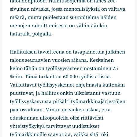
taloudenpitoon. Hallitusohjelma on lähes 200-
sivuinen nivaska, jossa menonlisäyksiä on valtava
määrä, mutta puolestaan suunnitelma näiden
menojen rahoittamisesta on vähintäänkin
hataralla pohjalla.
Hallituksen tavoitteena on tasapainottaa julkinen
talous seuraavien vuosien aikana. Keskeinen
keino tähän on työllisyysasteen nostaminen 75
%:iin. Tämä tarkoittaa 60 000 työllistä lisää.
Vaikuttavat työllisyyskeinot ohjelmasta kuitenkin
puuttuvat, ja hallitus onkin ulkoistanut vastuun
työllisyyskasvusta pitkälti työmarkkinajärjestöjen
päätösvaltaan. Minun on vaikea uskoa, että
eduskunnan ulkopuolella olisi riittävästi
yhteistyökykyä tarvittavat uudistukset
työmarkkinoille saavuttaa, vaikka sitä toki