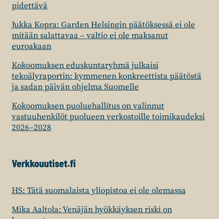
pidettävä
Jukka Kopra: Garden Helsingin päätöksessä ei ole
mitään salattavaa – valtio ei ole maksanut
euroakaan
Kokoomuksen eduskuntaryhmä julkaisi
tekoälyraportin: kymmenen konkreettista päätöstä
ja sadan päivän ohjelma Suomelle
Kokoomuksen puoluehallitus on valinnut
vastuuhenkilöt puolueen verkostoille toimikaudeksi
2026–2028
Verkkouutiset.fi
HS: Tätä suomalaista yliopistoa ei ole olemassa
Mika Aaltola: Venäjän hyökkäyksen riski on