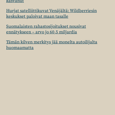
kasvanut
Hurjat satelliittikuvat Venäjältä: Wildberriesin
keskukset paloivat maan tasalle
Suomalaisten rahastosijoitukset nousivat
ennätykseen – arvo jo 60,5 miljardia
Tämän kilven merkitys jää monelta autoilijalta
huomaamatta