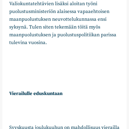
Valiokuntatehtävien lisäksi aloitan työni
puolustusministeriön alaisessa vapaaehtoisen
maanpuolustuksen neuvottelukunnassa ensi
syksynä. Tulen siten tekemään töitä myös
maanpuolustuksen ja puolustuspolitiikan parissa
tulevina vuosina.
Vierailulle eduskuntaan
Syyskuusta joulukuuhun on mahdollisuus vierailla