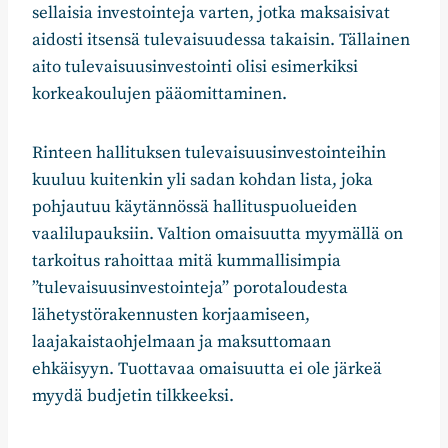
sellaisia investointeja varten, jotka maksaisivat
aidosti itsensä tulevaisuudessa takaisin. Tällainen
aito tulevaisuusinvestointi olisi esimerkiksi
korkeakoulujen pääomittaminen.
Rinteen hallituksen tulevaisuusinvestointeihin
kuuluu kuitenkin yli sadan kohdan lista, joka
pohjautuu käytännössä hallituspuolueiden
vaalilupauksiin. Valtion omaisuutta myymällä on
tarkoitus rahoittaa mitä kummallisimpia
”tulevaisuusinvestointeja” porotaloudesta
lähetystörakennusten korjaamiseen,
laajakaistaohjelmaan ja maksuttomaan
ehkäisyyn. Tuottavaa omaisuutta ei ole järkeä
myydä budjetin tilkkeeksi.