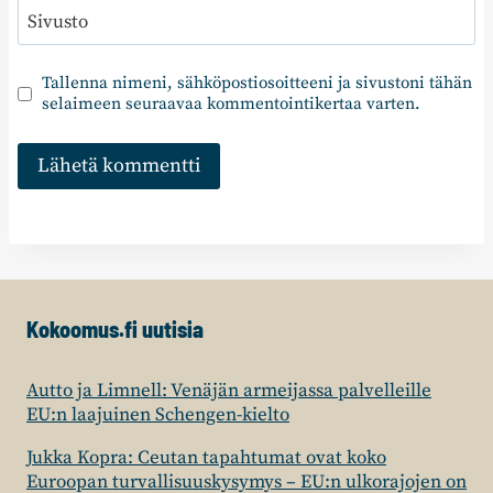
Sivusto
Tallenna nimeni, sähköpostiosoitteeni ja sivustoni tähän
selaimeen seuraavaa kommentointikertaa varten.
Kokoomus.fi uutisia
Autto ja Limnell: Venäjän armeijassa palvelleille
EU:n laajuinen Schengen-kielto
Jukka Kopra: Ceutan tapahtumat ovat koko
Euroopan turvallisuuskysymys – EU:n ulkorajojen on