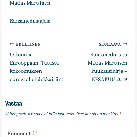
Matias Marttinen
Kansanedustajasi
Artikkelien
EDELLINEN
SEURAAVA
Uskomme
Kansanedustaja
selaus
Eurooppaan. Tutustu
Matias Marttisen
kokoomuksen
kuukausikirje –
eurovaaliehdokkaisiin!
KESÄKUU 2019
Vastaa
Sähköpostiosoitettasi ei julkaista.
Pakolliset kentät on merkitty
*
Kommentti
*