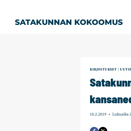
Siirry
sisältöön
SATAKUNNAN KOKOOMUS
KIRJOITUKSET
|
UUTI
Satakun
kansane
10.2.2019
Lukuaika