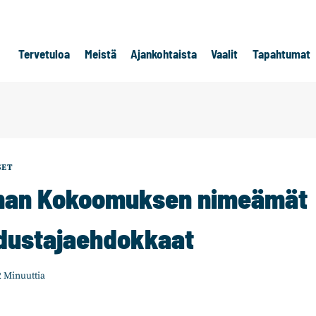
Tervetuloa
Meistä
Ajankohtaista
Vaalit
Tapahtumat
SET
nan Kokoomuksen nimeämät
dustajaehdokkaat
2
Minuuttia