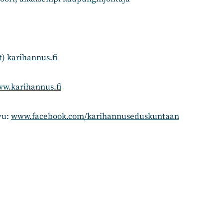
t) karihannus.fi
w.karihannus.fi
vu:
www.facebook.com/karihannuseduskuntaan