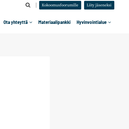
Kokoomusfoorumille
Liity jäseneksi
Ota yhteyttä
Materiaalipankki
Hyvinvointialue