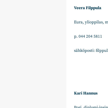
Veera Filppula
Eura, ylioppilas, 
p. 044 204 5811
sähköposti: filppu
Kari Hannus
Pori, diplomi-insi