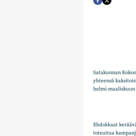
Satakunnan Kokoom
yhteensä kaksitoi
helmi-maaliskuun 
Ehdokkaat keräävä
toteuttaa kampanj