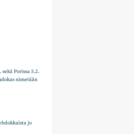
sekä Porissa 5.2.
ehdokas nimetään
ehdokkaista jo