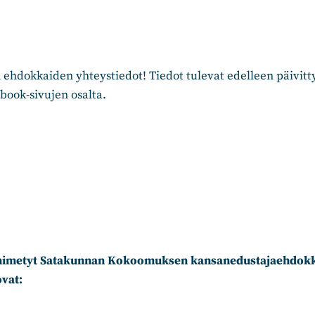
 ehdokkaiden yhteystiedot! Tiedot tulevat edelleen päivi
ebook-sivujen osalta.
nimetyt Satakunnan Kokoomuksen kansanedustajaehdok
ovat: