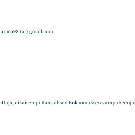
karaca98 (at) gmail.com
yrittäjä, aikaisempi Kansallisen Kokoomuksen varapuheenjoh