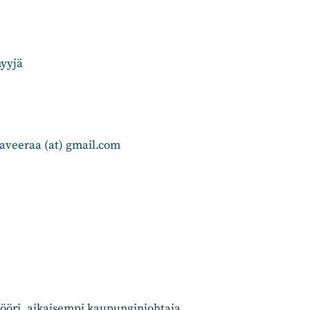
myyjä
laveeraa (at) gmail.com
nööri, aikaisempi kaupunginjohtaja