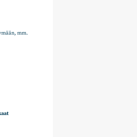
ttymään, mm.
kaat